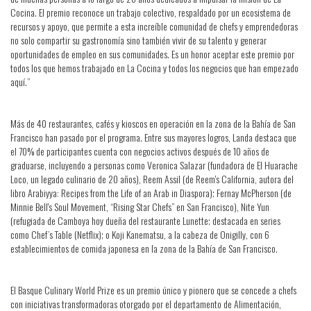
Cocina. El premio reconoce un trabajo colectivo, respaldado por un ecosistema de
recursos y apoyo, que permite a esta increíble comunidad de chefs y emprendedoras
no solo compartir su gastronomía sino también vivir de su talento y generar
oportunidades de empleo en sus comunidades. Es un honor aceptar este premio por
todos los que hemos trabajado en La Cocina y todos los negocios que han empezado
aquí.”
Más de 40 restaurantes, cafés y kioscos en operación en la zona de la Bahía de San
Francisco han pasado por el programa. Entre sus mayores logros, Landa destaca que
el 70% de participantes cuenta con negocios activos después de 10 años de
graduarse, incluyendo a personas como Veronica Salazar (fundadora de El Huarache
Loco, un legado culinario de 20 años), Reem Assil (de Reem's California, autora del
libro Arabiyya: Recipes from the Life of an Arab in Diaspora); Fernay McPherson (de
Minnie Bell's Soul Movement, “Rising Star Chefs” en San Francisco), Nite Yun
(refugiada de Camboya hoy dueña del restaurante Lunette; destacada en series
como Chef’s Table (Netflix); o Koji Kanematsu, a la cabeza de Onigilly, con 6
establecimientos de comida japonesa en la zona de la Bahía de San Francisco.
El Basque Culinary World Prize es un premio único y pionero que se concede a chefs
con iniciativas transformadoras otorgado por el departamento de Alimentación,