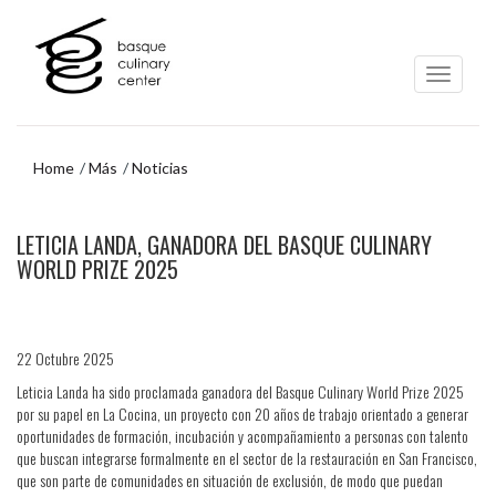
Ir
Ir
al
al
contenido
menú
principal
de
navegación
Home
Más
Noticias
Ir
LETICIA LANDA, GANADORA DEL BASQUE CULINARY
al
menú
WORLD PRIZE 2025
de
navegación
22 Octubre 2025
Leticia Landa ha sido proclamada ganadora del Basque Culinary World Prize 2025
por su papel en La Cocina, un proyecto con 20 años de trabajo orientado a generar
oportunidades de formación, incubación y acompañamiento a personas con talento
que buscan integrarse formalmente en el sector de la restauración en San Francisco,
que son parte de comunidades en situación de exclusión, de modo que puedan