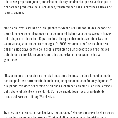
liderar sus propios negocios, hacerlos rentables y, finalmente, que se vuelvan parte
del corazón productivo de sus ciudades, transformando así sus entornos a través de
la gastronomía.
Nacida en Texas, esta hija de inmigrantes mexicanos en Estados Unidos, conoce de
cerca lo que supone integrarse a una comunidad distinta a la de los suyos, a través
del trabajo y la educación. Repartiendo su tiempo entre cocinas e iniciativas de
voluntariado, se formó en Antropología. En 2008, se sumó a La Cocina, donde su
papel ha sido clave dentro de la propia evolución de un proyecto cuya red incluye
actualmente unos 100 negocios, entre los que están en incubación y los ya
graduados.
“Nos complace la elección de Leticia Landa pues demuestra cómo la cocina puede
ser una poderosa herramienta de inclusión, independencia económica y dignidad. Y
que puede fortalecer el camino de quienes sueñan con cambiar su destino a través
del trabajo, el talento y la solidaridad”, ha defendido Joan Roca, presidente del
jurado del Basque Culinary World Prize.
Tras recibir el premio, Leticia Landa ha reconocido: “Este logro representa el esfuerzo
de muchas personas a lo largo de 20 años dedicados a impulsar la misión de La