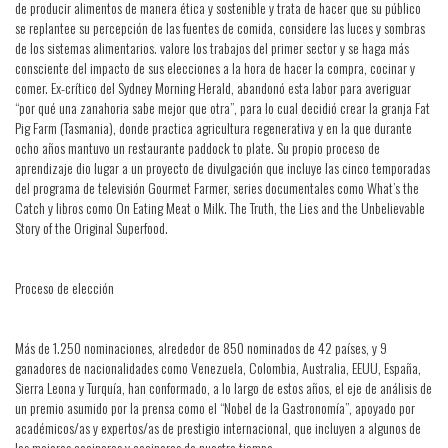
de producir alimentos de manera ética y sostenible y trata de hacer que su público
se replantee su percepción de las fuentes de comida, considere las luces y sombras
de los sistemas alimentarios. valore los trabajos del primer sector y se haga más
consciente del impacto de sus elecciones a la hora de hacer la compra, cocinar y
comer. Ex-crítico del Sydney Morning Herald, abandonó esta labor para averiguar
“por qué una zanahoria sabe mejor que otra”, para lo cual decidió crear la granja Fat
Pig Farm (Tasmania), donde practica agricultura regenerativa y en la que durante
ocho años mantuvo un restaurante paddock to plate. Su propio proceso de
aprendizaje dio lugar a un proyecto de divulgación que incluye las cinco temporadas
del programa de televisión Gourmet Farmer, series documentales como What’s the
Catch y libros como On Eating Meat o Milk. The Truth, the Lies and the Unbelievable
Story of the Original Superfood.
Proceso de elección
Más de 1.250 nominaciones, alrededor de 850 nominados de 42 países, y 9
ganadores de nacionalidades como Venezuela, Colombia, Australia, EEUU, España,
Sierra Leona y Turquía, han conformado, a lo largo de estos años, el eje de análisis de
un premio asumido por la prensa como el “Nobel de la Gastronomía”, apoyado por
académicos/as y expertos/as de prestigio internacional, que incluyen a algunos de
los mejores cocineros y cocineras de nuestro tiempo.