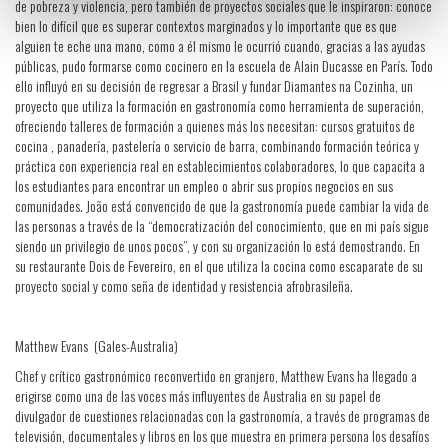
de pobreza y violencia, pero también de proyectos sociales que le inspiraron: conoce
bien lo difícil que es superar contextos marginados y lo importante que es que
alguien te eche una mano, como a él mismo le ocurrió cuando, gracias a las ayudas
públicas, pudo formarse como cocinero en la escuela de Alain Ducasse en París. Todo
ello influyó en su decisión de regresar a Brasil y fundar Diamantes na Cozinha, un
proyecto que utiliza la formación en gastronomía como herramienta de superación,
ofreciendo talleres de formación a quienes más los necesitan: cursos gratuitos de
cocina , panadería, pastelería o servicio de barra, combinando formación teórica y
práctica con experiencia real en establecimientos colaboradores, lo que capacita a
los estudiantes para encontrar un empleo o abrir sus propios negocios en sus
comunidades. João está convencido de que la gastronomía puede cambiar la vida de
las personas a través de la “democratización del conocimiento, que en mi país sigue
siendo un privilegio de unos pocos”, y con su organización lo está demostrando. En
su restaurante Dois de Fevereiro, en el que utiliza la cocina como escaparate de su
proyecto social y como seña de identidad y resistencia afrobrasileña.
Matthew Evans (Gales-Australia)
Chef y crítico gastronómico reconvertido en granjero, Matthew Evans ha llegado a
erigirse como una de las voces más influyentes de Australia en su papel de
divulgador de cuestiones relacionadas con la gastronomía, a través de programas de
televisión, documentales y libros en los que muestra en primera persona los desafíos