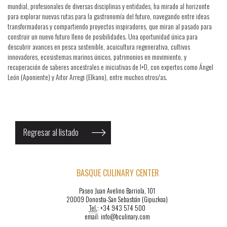
mundial, profesionales de diversas disciplinas y entidades, ha mirado al horizonte
para explorar nuevas rutas para la gastronomía del futuro, navegando entre ideas
transformadoras y compartiendo proyectos inspiradores, que miran al pasado para
construir un nuevo futuro lleno de posibilidades. Una oportunidad única para
descubrir avances en pesca sostenible, acuicultura regenerativa, cultivos
innovadores, ecosistemas marinos únicos, patrimonios en movimiento, y
recuperación de saberes ancestrales e iniciativas de I+D, con expertos como Ángel
León (Aponiente) y Aitor Arregi (Elkano), entre muchos otros/as.
Regresar al listado
BASQUE CULINARY CENTER
Paseo Juan Avelino Barriola, 101
20009 Donostia-San Sebastián (Gipuzkoa)
Tel.
: +34 943 574 500
email: info@bculinary.com