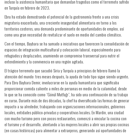
incluso la asistencia humanitaria que demandan tragedias como el terremoto sufrido
en Turquía en febrero de 2023.
Ebru ha estado demostrando el potencial de la gastronomía frente a una crisis
migratoria exacerbada, una creciente inseguridad alimentaria en torno a los
territorios costeros, una demanda predominante de oportunidades de empleo, así
como una gran necesidad de revitalizar el suelo en medio del cambio climático.
Con el tiempo, Baybara se ha sumado a iniciativas que favorecen la consolidación de
espacios de integración multicultural y colocación laboral, especialmente para
refugiados y desplazados, asumiendo un compromiso transversal para nutrir el
entendimiento y la convivencia en una región agitada.
El trágico terremoto que sacudió Siria y Turquía a principios de febrero llamó la
atención del mundo: tres meses después, la ayuda de todo tipo sigue siendo urgente.
Para Ebru Baybara Demir, involucrarse en la ayuda humanitaria que significaba
proporcionar comida caliente a miles de personas en medio de la calamidad, desde
lo que se ha conocido como “Gönül Mutfağı”, ha sido una continuación de su trabajo
en curso. Durante más de dos décadas, la chef ha diversificado las formas de generar
impacto a su alrededor, trabajando con organizaciones internacionales, gobiernos
locales, entidades público-privadas y cooperativas locales. En Mardin, una ciudad
con mucho turismo pero con pocos restaurantes, comenzó a vincular la cocina con
el turismo y el desarrollo, alentando a las mujeres locales a abrir sus propias cocinas
(en casas históricas) para alimentar a extranjeros, generando así oportunidades de