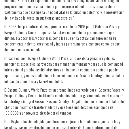
cambios. Y toda esta experiencia me ha traído hasta hoy, hasta Gönül Mutfağ, un
proyecto que tiene un alma icónica para expresar el poder transformador de la
gastronomía que desempeña un papel vital en la curación colectiva y la preservación
de la vida de la gente en sus tierras ancestrales.”
En 2023, los promotores de este premio -creado en 2016 por el Gobierno Vasco y
Basque Culinary Center- impulsan la octava edición de un premio pionero que
distingue a cocineros y cocineras como los que en la actualidad aprovechan su
conocimiento, talento, creatividad y fuerza para sumarse a cambios como los que
demanda nuestra sociedad.
En cada edición, Basque Culinary World Prize, a través de la ganadora y de las
menciones especiales, aprovecha para mandar un mensaje y para que la comunidad
internacional perciba las distintas áreas en la que un cocinero o cocinera puede
aportar valor, y en esta edición, lo hace señalando el área de la integración social, la
educación alimentaria y la sostenibilidad.
El Basque Culinary World Prize es un premio único otorgado por el Gobierno Vasco, y
Basque Culinary Center, institución académica líder en gastronomía, en el marco de
la estrategia integral Euskadi-Basque Country. Un galardón que reconoce la labor de
chefs con iniciativas transformadoras y que tiene una dotación económica de
100.000€ a un proyecto elegido por el ganador.
Ebru Baybara ha sido elegida ganadora, por un jurado formado por algunos de los y
las chefs más influyentes del mundo representantes del Comité Internacional del