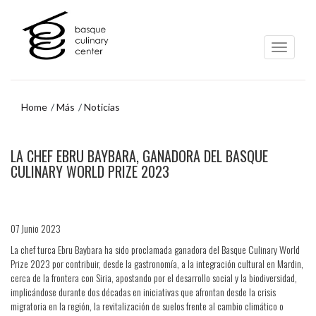
Ir
Ir
al
al
contenido
menú
principal
de
navegación
Home
Más
Noticias
Ir
LA CHEF EBRU BAYBARA, GANADORA DEL BASQUE
al
menú
CULINARY WORLD PRIZE 2023
de
navegación
07 Junio 2023
La chef turca Ebru Baybara ha sido proclamada ganadora del Basque Culinary World
Prize 2023 por contribuir, desde la gastronomía, a la integración cultural en Mardin,
cerca de la frontera con Siria, apostando por el desarrollo social y la biodiversidad,
implicándose durante dos décadas en iniciativas que afrontan desde la crisis
migratoria en la región, la revitalización de suelos frente al cambio climático o