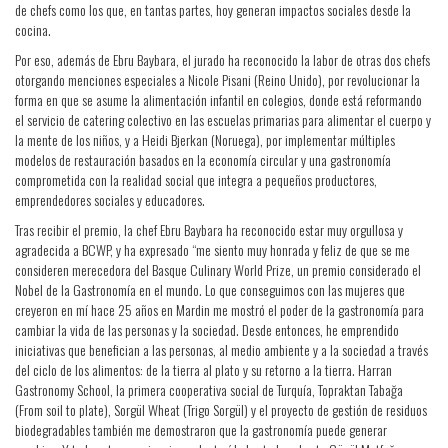
de chefs como los que, en tantas partes, hoy generan impactos sociales desde la
cocina.
Por eso, además de Ebru Baybara, el jurado ha reconocido la labor de otras dos chefs
otorgando menciones especiales a Nicole Pisani (Reino Unido), por revolucionar la
forma en que se asume la alimentación infantil en colegios, donde está reformando
el servicio de catering colectivo en las escuelas primarias para alimentar el cuerpo y
la mente de los niños, y a Heidi Bjerkan (Noruega), por implementar múltiples
modelos de restauración basados en la economía circular y una gastronomía
comprometida con la realidad social que integra a pequeños productores,
emprendedores sociales y educadores.
Tras recibir el premio, la chef Ebru Baybara ha reconocido estar muy orgullosa y
agradecida a BCWP, y ha expresado “me siento muy honrada y feliz de que se me
consideren merecedora del Basque Culinary World Prize, un premio considerado el
Nobel de la Gastronomía en el mundo. Lo que conseguimos con las mujeres que
creyeron en mí hace 25 años en Mardin me mostró el poder de la gastronomía para
cambiar la vida de las personas y la sociedad. Desde entonces, he emprendido
iniciativas que benefician a las personas, al medio ambiente y a la sociedad a través
del ciclo de los alimentos: de la tierra al plato y su retorno a la tierra. Harran
Gastronomy School, la primera cooperativa social de Turquía, Topraktan Tabağa
(From soil to plate), Sorgül Wheat (Trigo Sorgül) y el proyecto de gestión de residuos
biodegradables también me demostraron que la gastronomía puede generar