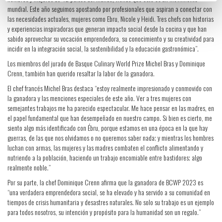
mundial. Este año seguimos apostando por profesionales que aspiran a conectar con
las necesidades actuales, mujeres como Ebru, Nicole y Heidi. Tres chefs con historias
y experiencias inspiradoras que generan impacto social desde la cocina y que han
sabido aprovechar su vocación emprendedora, su conocimiento y su creatividad para
incidir en la integración social, la sostenibilidad y la educación gastronómica”.
Los miembros del jurado de Basque Culinary World Prize Michel Bras y Dominique
Crenn, también han querido resaltar la labor de la ganadora.
El chef francés Michel Bras destaca “estoy realmente impresionado y conmovido con
la ganadora y las menciones especiales de este año. Ver a tres mujeres con
semejantes trabajos me ha parecido espectacular. Me hace pensar en las madres, en
el papel fundamental que han desempeñado en nuestro campo. Si bien es cierto, me
siento algo más identificado con Ébru, porque estamos en una época en la que hay
guerras, de las que nos olvidamos o no queremos saber nada; y mientras los hombres
luchan con armas, las mujeres y las madres combaten el conflicto alimentando y
nutriendo a la población, haciendo un trabajo encomiable entre bastidores; algo
realmente noble.”
Por su parte, la chef Dominique Crenn afirma que la ganadora de BCWP 2023 es
“una verdadera emprendedora social, se ha elevado y ha servido a su comunidad en
tiempos de crisis humanitaria y desastres naturales. No solo su trabajo es un ejemplo
para todos nosotros, su intención y propósito para la humanidad son un regalo.”