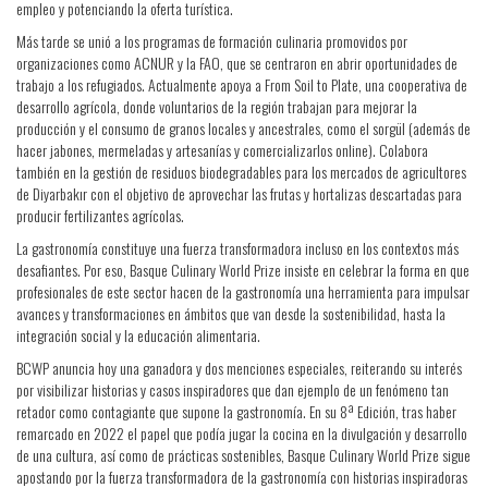
empleo y potenciando la oferta turística.
Más tarde se unió a los programas de formación culinaria promovidos por
organizaciones como ACNUR y la FAO, que se centraron en abrir oportunidades de
trabajo a los refugiados. Actualmente apoya a From Soil to Plate, una cooperativa de
desarrollo agrícola, donde voluntarios de la región trabajan para mejorar la
producción y el consumo de granos locales y ancestrales, como el sorgül (además de
hacer jabones, mermeladas y artesanías y comercializarlos online). Colabora
también en la gestión de residuos biodegradables para los mercados de agricultores
de Diyarbakır con el objetivo de aprovechar las frutas y hortalizas descartadas para
producir fertilizantes agrícolas.
La gastronomía constituye una fuerza transformadora incluso en los contextos más
desafiantes. Por eso, Basque Culinary World Prize insiste en celebrar la forma en que
profesionales de este sector hacen de la gastronomía una herramienta para impulsar
avances y transformaciones en ámbitos que van desde la sostenibilidad, hasta la
integración social y la educación alimentaria.
BCWP anuncia hoy una ganadora y dos menciones especiales, reiterando su interés
por visibilizar historias y casos inspiradores que dan ejemplo de un fenómeno tan
retador como contagiante que supone la gastronomía. En su 8ª Edición, tras haber
remarcado en 2022 el papel que podía jugar la cocina en la divulgación y desarrollo
de una cultura, así como de prácticas sostenibles, Basque Culinary World Prize sigue
apostando por la fuerza transformadora de la gastronomía con historias inspiradoras