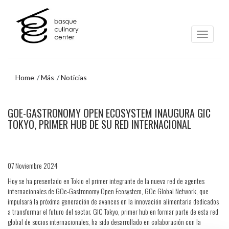
Ir
Ir
al
al
contenido
menú
principal
de
navegación
Home
Más
Noticias
Ir
GOE-GASTRONOMY OPEN ECOSYSTEM INAUGURA GIC
al
menú
TOKYO, PRIMER HUB DE SU RED INTERNACIONAL
de
navegación
07 Noviembre 2024
Hoy se ha presentado en Tokio el primer integrante de la nueva red de agentes
internacionales de GOe-Gastronomy Open Ecosystem, GOe Global Network, que
impulsará la próxima generación de avances en la innovación alimentaria dedicados
a transformar el futuro del sector. GIC Tokyo, primer hub en formar parte de esta red
global de socios internacionales, ha sido desarrollado en colaboración con la