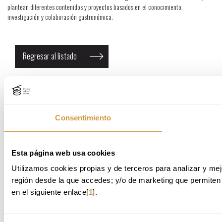
plantean diferentes contenidos y proyectos basados en el conocimiento,
investigación y colaboración gastronómica.
Regresar al listado
BASQUE CULINARY CENTER
Paseo Juan Avelino Barriola, 101
Consentimiento
20009 Donostia-San Sebastián (Gipuzkoa)
Tel.
: +34 943 574 500
email: info@bculinary.com
Esta página web usa cookies
Desarrollado por
:
GureMedia
Utilizamos cookies propias y de terceros para analizar y mejo
región desde la que accedes; y/o de marketing que permiten 
en el siguiente enlace[
1
].