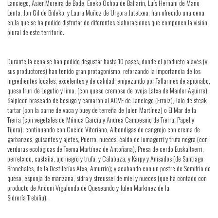
Lanciego, Asier Moreira de Bode, Eneko Ochoa de Ballarín, Luís Hernani de Mano
Lenta, Jon Gil de Bideko, y Laura Muñoz de Urgora Jatetxea, han ofrecido una cena
en la que se ha podido disfrutar de diferentes elaboraciones que componen la visión
plural de este territorio.
Durante la cena se han podido degustar hasta 10 pases, donde el producto alavés (y
sus productores) han tenido gran protagonismo, reforzando la importancia de los
ingredientes locales, excelentes y de calidad: empezando por Tallarines de apionabo,
queso Iruri de Legutio y lima, (con queso cremoso de oveja Latxa de Maider Aguirre),
Salpicon braseado de besugo y camarón al AOVE de Lanciego (Erroiz), Talo de steak
tartar (con la carne de vaca y buey de terreña de Julen Martínez) o El Mar de la
Tierra (con vegetales de Mónica García y Andrea Campesino de Tierra, Papel y
Tijera); continuando con Cocido Vitoriano, Albondigas de cangrejo con crema de
garbanzos, guisantes y ajetes, Puerro, nueces, caldo de lumagorri y trufa negra (con
verduras ecológicas de Txema Martínez de Antoñana), Presa de cerdo Euskaltxerri,
perretxico, castaña, ajo negro y trufa, y Calabaza, y Karpy y Anisados (de Santiago
Bronchales, de la Destilerías Atxa, Amurrio); y acabando con un postre de Semifrio de
queso, esponja de manzana, sidra y streussel de miel y nueces (que ha contado con
producto de Andoni Vigalondo de Queseando y Julen Markinez de la
Sidrería Trebiñu).