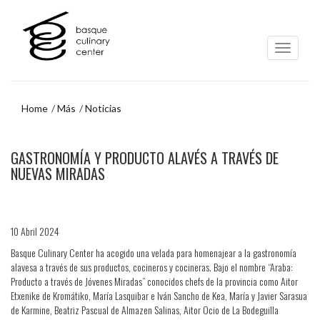
Ir
Ir
al
al
contenido
menú
principal
de
navegación
Home
Más
Noticias
Ir
GASTRONOMÍA Y PRODUCTO ALAVÉS A TRAVÉS DE
al
menú
NUEVAS MIRADAS
de
navegación
10 Abril 2024
Basque Culinary Center ha acogido una velada para homenajear a la gastronomía
alavesa a través de sus productos, cocineros y cocineras. Bajo el nombre “Araba:
Producto a través de Jóvenes Miradas” conocidos chefs de la provincia como Aitor
Etxenike de Kromátiko, María Lasquibar e Iván Sancho de Kea, María y Javier Sarasua
de Karmine, Beatriz Pascual de Almazen Salinas, Aitor Ocio de La Bodeguilla