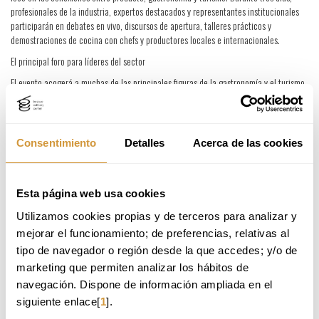
profesionales de la industria, expertos destacados y representantes institucionales
participarán en debates en vivo, discursos de apertura, talleres prácticos y
demostraciones de cocina con chefs y productores locales e internacionales.
El principal foro para líderes del sector
El evento acogerá a muchas de las principales figuras de la gastronomía y el turismo
mundial, como Qu Dongyu, Director General de la FAO; Paolo Di Croce, director
general de Slow Food (Italia); Célia Tunc, secretaria general del Collège Culinaire de
France; Fatmata Binta, ganadora del BCWP 2022 y que será nombrada en la ocasión
Embajadora de la OMT para el Turismo Responsable; y oradores confirmados de
Consentimiento
Detalles
Acerca de las cookies
Brasil, Croacia, Ecuador, España, Francia, Ghana, Italia, República de Corea, Ruanda
y Suiza.
Además, los asistentes al foro tendrán la oportunidad de elegir entre cinco
Esta página web usa cookies
excursiones diferentes para vivir y saborear la gastronomía local: “Rioja Alavesa,
Utilizamos cookies propias y de terceros para analizar y 
excelencia enoturística”, “Sabores rurales del País Vasco y el territorio de Idiazabal”,
“Urola Kosta: pesca pueblos, paisajes y sabores de ensueño”, “Un mar de montañas,
mejorar el funcionamiento; de preferencias, relativas al 
Gorbeialdea y el Valle de Arratia” y “Bizkaia – Costa de Urdaibai”.
tipo de navegador o región desde la que accedes; y/o de 
Subrayando la importancia de preservar las tradiciones culinarias, esta edición
marketing que permiten analizar los hábitos de 
también conmemorará el décimo aniversario de la inclusión de la Dieta Mediterránea
navegación. Dispone de información ampliada en el 
en la lista del Patrimonio Cultural Inmaterial de la UNESCO. Además, el evento
siguiente enlace[
1
].
paralelo “Culinary Plaza” organizado por Basque Culinary Center destacará