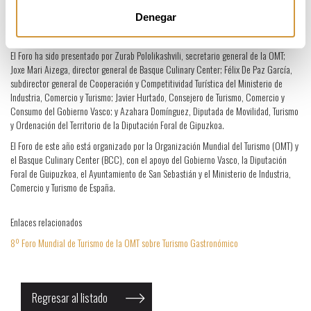
Denegar
Los profesionales interesados en asistir al 8º Foro Mundial de Turismo Gastronómico
de la OMT pueden registrarse online ahora.
El Foro ha sido presentado por Zurab Pololikashvili, secretario general de la OMT;
Joxe Mari Aizega, director general de Basque Culinary Center; Félix De Paz García,
subdirector general de Cooperación y Competitividad Turística del Ministerio de
Industria, Comercio y Turismo; Javier Hurtado, Consejero de Turismo, Comercio y
Consumo del Gobierno Vasco; y Azahara Domínguez, Diputada de Movilidad, Turismo
y Ordenación del Territorio de la Diputación Foral de Gipuzkoa.
El Foro de este año está organizado por la Organización Mundial del Turismo (OMT) y
el Basque Culinary Center (BCC), con el apoyo del Gobierno Vasco, la Diputación
Foral de Guipuzkoa, el Ayuntamiento de San Sebastián y el Ministerio de Industria,
Comercio y Turismo de España.
Enlaces relacionados
8º Foro Mundial de Turismo de la OMT sobre Turismo Gastronómico
Regresar al listado