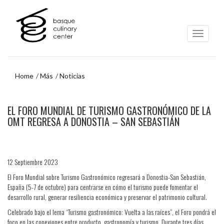
Ir
Ir
al
al
contenido
menú
principal
de
navegación
Home
Más
Noticias
Ir
EL FORO MUNDIAL DE TURISMO GASTRONÓMICO DE LA
al
menú
OMT REGRESA A DONOSTIA – SAN SEBASTIÁN
de
navegación
12 Septiembre 2023
El Foro Mundial sobre Turismo Gastronómico regresará a Donostia-San Sebastián,
España (5-7 de octubre) para centrarse en cómo el turismo puede fomentar el
desarrollo rural, generar resiliencia económica y preservar el patrimonio cultural.
Celebrado bajo el lema “Turismo gastronómico: Vuelta a las raíces”, el Foro pondrá el
foco en las conexiones entre producto, gastronomía y turismo. Durante tres días,