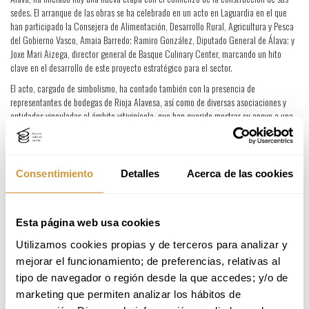
sedes. El arranque de las obras se ha celebrado en un acto en Laguardia en el que
han participado la Consejera de Alimentación, Desarrollo Rural, Agricultura y Pesca
del Gobierno Vasco, Amaia Barredo; Ramiro González, Diputado General de Álava; y
Joxe Mari Aizega, director general de Basque Culinary Center, marcando un hito
clave en el desarrollo de este proyecto estratégico para el sector.
El acto, cargado de simbolismo, ha contado también con la presencia de
representantes de bodegas de Rioja Alavesa, así como de diversas asociaciones y
entidades vinculadas al ámbito vitivinícola, que han querido mostrar su apoyo a una
iniciativa llamada a convertirse en un referente en formación, innovación y
conocimiento en torno a las bebidas y el vino.
La colocación de la primera piedra ha tenido lugar en la parcela que acogerá la sede
Consentimiento
Detalles
Acerca de las cookies
de Laguardia del proyecto EDA Drinks & Wine Campus, un espacio concebido para
impulsar el talento, la excelencia y la conexión entre el mundo académico y el sector
productivo. Así, la primera piedra ha estado representada por un libro de firmas en el
que los y las asistentes han volcado sus deseos, pensamientos y reflexiones sobre
Esta página web usa cookies
este proyecto, que nace con vocación internacional y de apertura para todo el
Utilizamos cookies propias y de terceros para analizar y 
conjunto del sector. Este ha sido enterrado en la parcela junto con una botella de
vino de la última añada que entregó la tierra sobre la que se alzará el edificio; un
mejorar el funcionamiento; de preferencias, relativas al 
gesto lleno de simbolismo y que representa la unión entre el pasado, el presente y el
tipo de navegador o región desde la que accedes; y/o de 
futuro.
marketing que permiten analizar los hábitos de 
Durante su intervención, la Consejera de Alimentación, Desarrollo Rural, Agricultura