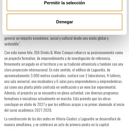
inicio de las obras de EDA Drinks & Wine Campus supone un hito estratégico para
Permitir la selección
Basque Culinary Center y para el conjunto del sector de las bebidas y el vino. Este
proyecto nace con la vocación de convertirse en un referente internacional en
formación, investigación, innovación y emprendimiento, conectando conocimiento,
Denegar
territorio y el sector del vino y las bebidas”. Ha señalado, además, que “EDA será un
espacio único y abierto para anticipar los retos del futuro, impulsar el talento y
generar un impacto económico, social y cultural desde una visión global y
sostenible”.
Con este nuevo hito, EDA Drinks & Wine Campus refuerza su posicionamiento como
un proyecto formativo, de emprendimiento y de investigación de referencia,
firmemente arraigado en el territorio y en su tradición vitivinícola y también con una
clara proyección internacional. En este sentido, el edificio de Laguardia, de
aproximadamente 3.000 metros cuadrados, contará con 3 laboratorios, 4 talleres,
una sala sensorial, una incubadora y 6 salas para emprendedores y emprendedoras,
así como una planta piloto centrada en vinificación y un wine bar experimental.
Además, el proyecto ya se encuentra en plena actividad, con diversos programas
formativos e iniciativas actualmente en marcha. Está previsto que las obras
concluyan en otoño de 2027 y que los edificios acojan a su primer alumnado al inicio
del curso académico 2027-2028.
La construcción de las dos sedes en Vitoria-Gasteiz y Laguardia se desarrollará de
manera simultánea, y se celebrará un acto de primera piedra en la capital