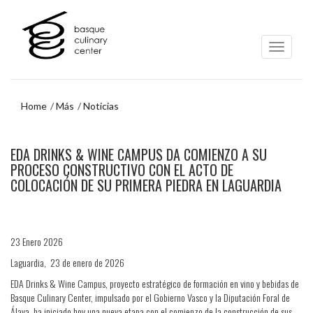
Ir
Ir
al
al
contenido
menú
principal
de
navegación
Home
Más
Noticias
Ir
EDA DRINKS & WINE CAMPUS DA COMIENZO A SU
al
menú
PROCESO CONSTRUCTIVO CON EL ACTO DE
de
COLOCACIÓN DE SU PRIMERA PIEDRA EN LAGUARDIA
navegación
23 Enero 2026
Laguardia, 23 de enero de 2026
EDA Drinks & Wine Campus, proyecto estratégico de formación en vino y bebidas de
Basque Culinary Center, impulsado por el Gobierno Vasco y la Diputación Foral de
Álava, ha iniciado hoy una nueva etapa con el comienzo de la construcción de sus