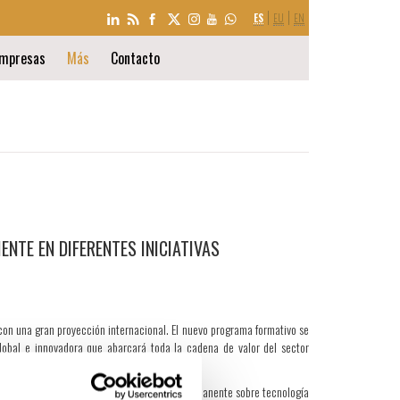
SELECCIÓN
ES
EU
EN
DE
IDIOMA
mpresas
Más
Contacto
NTE EN DIFERENTES INICIATIVAS
 con una gran proyección internacional. El nuevo programa formativo se
obal e innovadora que abarcará toda la cadena de valor del sector
para el diseño de un máster de formación permanente sobre tecnología