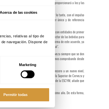
bordará toda la cadena de valor del sector y proporcionará a los y las
Acerca de las cookies
rnacional. Este programa formativo cuenta, por lo tanto, con el impulso
o del currículo, convirtiéndolo en un máster único y de referencia
ación de excelencia basada en la colaboración con entidades de primer
cias, relativas al tipo de 
r de la mano con uno de los referentes en el sector de las bebidas para
se encuentran “verdaderamente felices con la firma de este acuerdo, ya
s de navegación. Dispone de 
rosa e innovadora, con una mirada internacional”.
cultivo puede suponer para la producción de cerveza siempre que se den
a tiene un gran recorrido en Euskadi como estamos comprobando desde
Marketing
A Wine & Drinks elevará nuestro máster cervecero a un nuevo nivel,
braya que “este maridaje entre la actual Escuela Superior de Cerveza y
do”. Por su parte, Felisa Bartolomé, presidenta de la ESCYM, añade que
el objetivo de lanzar las inscripciones el próximo año. De esta forma,
Permitir todas
EDA.