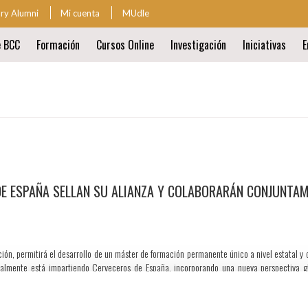
ary Alumni
Mi cuenta
MUdle
za
e BCC
Formación
Cursos Online
Investigación
Iniciativas
E
ión
al
ión
al
E ESPAÑA SELLAN SU ALIANZA Y COLABORARÁN CONJUNTAME
ción, permitirá el desarrollo de un máster de formación permanente único a nivel estatal y
lmente está impartiendo Cerveceros de España, incorporando una nueva perspectiva gl
 gracias al convenio de colaboración firmado con la Asociación de Cerveceros de España 