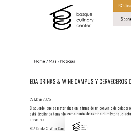
Ir
Ir
BCulin
al
al
Comien
contenido
menú
Sobr
principal
de
la
navegación
navegac
Fin
princip
de
la
navegac
princip
Home
Más
Noticias
Ir
EDA DRINKS & WINE CAMPUS Y CERVECEROS D
al
menú
de
navegación
27 Mayo 2025
El acuerdo, que se materializa en la firma de un convenio de colabora
está diseñando tomando como punto de partida el máster que actua
cervecero.
EDA Drinks & Wine Campus continúa dando forma a su oferta formativa