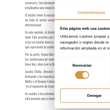
cervecera. Esta formación continuará el trabajo realizado por el sect
estudiantes una visión holística del mundo de la cerveza.
Consentimiento
El máster tiene la vocación de aportar una mirada diferencial sobre un
de todo el sector cervecero, el cual aportará todo su conocimient
internacional.
Esta página web usa cookie
En este sentido, el director general del Basque Culinary Center, Jox
Utilizamos cookies propias y 
nivel. Este acuerdo con Cerveceros refleja esa filosofía y nos permiti
crear un máster único y referente a nivel internacional”. Elisa Ucar,
navegador o región desde la 
que representa la colaboración y la unión con el sector cervecero. Es
información ampliada en el s
Por su parte, Amaia Barredo, Consejera de Alimentación, Desarrollo Ru
las condiciones de rentabilidad para nuestro sector”. Asimismo ha 
Selección
hace diez años con la Basque beer”.
Necesarias
de
Jacobo Olalla, director general de Cerveceros de España, ha valor
consentimiento
formando a los maestros cerveceros de hoy y de mañana en un centro de
Malta y el Basque Culinary Center será una revolución a nivel formati
“es el momento de transmitir todo el conocimiento y experiencia form
En cuanto a los próximos pasos y el futuro más próximo, el diseño del
Denegar
está previsto que la formación comience a impartirse en el 2027. El 