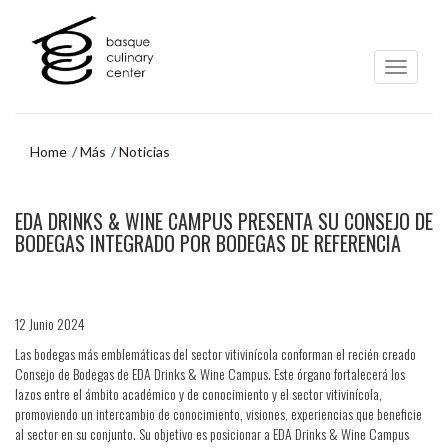
Ir
Ir
al
al
contenido
menú
principal
de
navegación
Home
Más
Noticias
Ir
EDA DRINKS & WINE CAMPUS PRESENTA SU CONSEJO DE
al
menú
BODEGAS INTEGRADO POR BODEGAS DE REFERENCIA
de
navegación
12 Junio 2024
Las bodegas más emblemáticas del sector vitivinícola conforman el recién creado
Consejo de Bodegas de EDA Drinks & Wine Campus. Este órgano fortalecerá los
lazos entre el ámbito académico y de conocimiento y el sector vitivinícola,
promoviendo un intercambio de conocimiento, visiones, experiencias que beneficie
al sector en su conjunto. Su objetivo es posicionar a EDA Drinks & Wine Campus