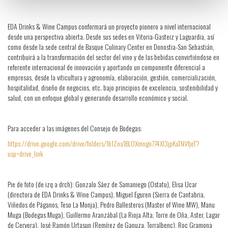
EDA Drinks & Wine Campus conformará un proyecto pionero a nivel internacional
desde una perspectiva abierta. Desde sus sedes en Vitoria-Gasteiz y Laguardia, así
como desde la sede central de Basque Culinary Center en Donostia-San Sebastián,
contribuirá a la transformación del sector del vino y de las bebidas convirtiéndose en
referente internacional de innovación y aportando un componente diferencial a
empresas, desde la viticultura y agronomía, elaboración, gestión, comercialización,
hospitalidad, diseño de negocios, etc. bajo principios de excelencia, sostenibilidad y
salud, con un enfoque global y generando desarrollo económico y social.
Para acceder a las imágenes del Consejo de Bodegas:
https://drive.google.com/drive/folders/1b1Zoa1BLOXmngii774Xl3jpKaTNVfjeT?
usp=drive_link
Pie de foto (de izq a drch): Gonzalo Sáez de Samaniego (Ostatu), Elisa Ucar
(directora de EDA Drinks & Wine Campus), Miguel Eguren (Sierra de Cantabria,
Viñedos de Páganos, Teso La Monja), Pedro Ballesteros (Master of Wine MW), Manu
Muga (Bodegas Muga), Guillermo Aranzábal (La Rioja Alta, Torre de Oña, Aster, Lagar
de Cervera), José Ramón Urtasun (Remírez de Ganuza, Torralbenc), Roc Gramona