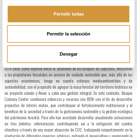
temas como el aprovechamiento de recursos, la promoción de productos locales y de
temporada, así como prácticas que integren el respeto por el medio ambiente y las
tradiciones culinarias en la creación de experiencias gastronómicas innovadoras y
Permitir todas
conscientes. Por último, ambas entidades trabajarán conjuntamente en la promoción
y desarrollo de la gastronomía vasca y el valor de nuestro territorio, mediante
eventos y proyectos impulsados por Mantala Basque Gastronomy, una iniciativa
Permitir la selección
dedicada a fortalecer la gastronomía vasca a través del intercambio de
conocimiento, la co-creación y la puesta en valor del territorio y sus recursos
naturales.
Denegar
POR UN CUIDADO SOSTENIBLE DE LOS BOSQUES
BSTK tiene como objetivo evitar el abandono de los bosques de Gipuzkoa, ofreciendo
a los propietarios forestales un servicio de cuidado sostenible que, más allá de los
aspectos económicos, tenga en cuenta criterios medioambientales y de
sostenibilidad, con el propósito de agrupar la masa forestal del territorio histórico en
un proyecto común y llevar a cabo una gestión integral. En este contexto, Basque
Culinary Center combinará esfuerzos y recursos con BSTK con el fin de desarrollar
proyectos de interés mutuo, que contribuyan al fortalecimiento institucional y al
beneficio de la sociedad a través de la gastronomía sostenible y la gestión ecológica
del patrimonio forestal. Para ello han acordado desarrollar anualmente actuaciones
en tres ámbitos: reforestación, contribuyendo así a la mitigación del cambio
climático a través de una mayor absorción de CO2, trabajando conjuntamente en la
plantación de diferentes especies arbóreas, evitando el monocultivo y asegurando la