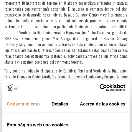
reforestará 10 hectáreas de terreno en 8 años y desarrollará diferentes iniciativas
relacionadas con gastronomía sostenible. El acuerdo se enmarca dentro del plan
estratégico de desarrollo sostenible de Basque Culinary Center y está orientado a
reducir la huella de carbono de la entidad, además de promover la gastronomía
sostenible. En la presentación, han participado Xabier Arruti, diputado de Equilibrio
Territorial Verde de la Diputación Foral de Gipuzkoa, Jon Ander Ostolaza, gerente de
BSTK Basotik Fundazioa, y Joxe Mari Aizega, director general de Basque Culinary
Center, y tal y como han anunciado, a través de esta colaboración se desarrollarán
iniciativas, además de la reforestación de las 10 hectáreas, relacionadas con cursos
relacionados con gastronomía sostenible, actividades a través de iniciativas como
Mantala y la gestión ecológica del patrimonio forestal.
Tal y como ha indicado el diputado de Equilibrio Territorial Verde de la Diputación
Foral de Gipuzkoa Xabier Arruti, “La firma entre Basotik Fundazioa y Basque Culinary
Center representa un paso clave y necesario para avanzar en el objetivo de la
fundación de implicar a los agentes del territorio en la gestión sostenible y avanzada
de los bosques de Gipuzkoa, ya que cuidar de nuestro entorno natural verde es
responsabilidad de todos y todas”. Asimismo, y haciendo hincapié en el acuerdo con
Consentimiento
Detalles
Acerca de las cookies
el BCC, Arruti ha añadido que “se trata de un hito especial, ya que esta colaboración
permitirá explorar nuevas formas innovadoras de aprovechar los recursos que
brindan nuestros bosques conectando a la ciudadanía con su entorno verde a través
de las artes culinarias”. Por su parte, Joxe Mari Aizega, ha declarado que “teniendo
Esta página web usa cookies
en cuenta la agenda 2030 y nuestro compromiso social para nosotros resulta