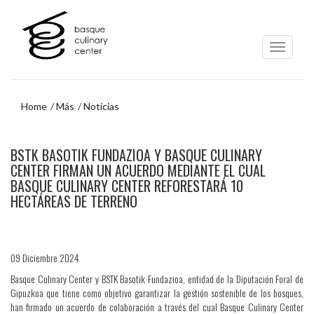
Ir
Ir
al
al
contenido
menú
principal
de
navegación
Home
Más
Noticias
Ir
BSTK BASOTIK FUNDAZIOA Y BASQUE CULINARY
al
menú
CENTER FIRMAN UN ACUERDO MEDIANTE EL CUAL
de
BASQUE CULINARY CENTER REFORESTARÁ 10
navegación
HECTÁREAS DE TERRENO
09 Diciembre 2024
Basque Culinary Center y BSTK Basotik Fundazioa, entidad de la Diputación Foral de
Gipuzkoa que tiene como objetivo garantizar la gestión sostenible de los bosques,
han firmado un acuerdo de colaboración a través del cual Basque Culinary Center