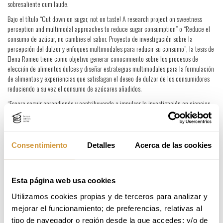
sobresaliente cum laude.
Bajo el título “Cut down on sugar, not on taste! A research project on sweetness
perception and multimodal approaches to reduce sugar consumption” o “Reduce el
consumo de azúcar, no cambies el sabor. Proyecto de investigación sobre la
percepción del dulzor y enfoques multimodales para reducir su consumo”, la tesis de
Elena Romeo tiene como objetivo generar conocimiento sobre los procesos de
elección de alimentos dulces y diseñar estrategias multimodales para la formulación
de alimentos y experiencias que satisfagan el deseo de dulzor de los consumidores
reduciendo a su vez el consumo de azúcares añadidos.
“Espero seguir aprendiendo y contribuyendo a impulsar la investigación en ciencias
gastronómicas y ciencia sensorial, aportando valor en los hábitos alimentarios y por
tanto en la calidad de vida de las personas y nuestro entorno. Mi doctorado no es
más que una pequeña aportación en una problemática más grande en la que todavía
queda mucho por hacer e investigar. La gastronomía, es sin duda, un vehículo para
Consentimiento
Detalles
Acerca de las cookies
generar un cambio e impacto positivo en la sociedad”, asegura Elena Romeo,
Doctora en Ciencias Gastronómicas.
La tesis ha sido co-dirigida por Laura Vázquez Araújo y María Mora Gijón, doctoras e
Esta página web usa cookies
investigadoras en el área sensorial de BCC Innovation, Centro Tecnológico en
Utilizamos cookies propias y de terceros para analizar y 
Gastronomía de Basque Culinary Center, “ser directoras de la primera tesis doctoral
en ciencias gastronómicas ha supuesto un reto importante, ya que hemos tenido que
mejorar el funcionamiento; de preferencias, relativas al 
salir de nuestra zona de confort para introducir ideas y formas de trabajar de otras
tipo de navegador o región desde la que accedes; y/o de 