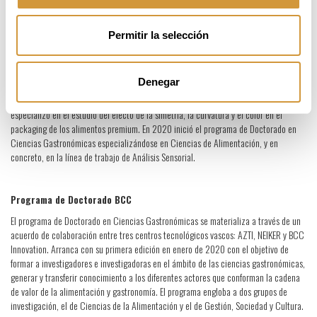
alimentación y la gastronomía. La tesis presentada hoy por Elena Romeo nos reafirma
en este propósito”.
Permitir la selección
Elena Romeo (1993, Zaragoza) trabaja desde 2019 como investigadora en análisis
sensorial en BCC Innovation. Realizó sus estudios del grado en Biotecnología en la
Universidad de Zaragoza. Es graduada en el Máster de Ciencias Forenses en Análisis
Denegar
e Investigación Criminal en la Universidad Autónoma de Madrid. En 2019 se graduó
en el Máster en Ciencias Gastronómicas de Basque Culinary Center, donde se
especializó en el estudio del efecto de la simetría, la curvatura y el color en el
packaging de los alimentos premium. En 2020 inició el programa de Doctorado en
Ciencias Gastronómicas especializándose en Ciencias de Alimentación, y en
concreto, en la línea de trabajo de Análisis Sensorial.
Programa de Doctorado BCC
El programa de Doctorado en Ciencias Gastronómicas se materializa a través de un
acuerdo de colaboración entre tres centros tecnológicos vascos: AZTI, NEIKER y BCC
Innovation. Arranca con su primera edición en enero de 2020 con el objetivo de
formar a investigadores e investigadoras en el ámbito de las ciencias gastronómicas,
generar y transferir conocimiento a los diferentes actores que conforman la cadena
de valor de la alimentación y gastronomía. El programa engloba a dos grupos de
investigación, el de Ciencias de la Alimentación y el de Gestión, Sociedad y Cultura.