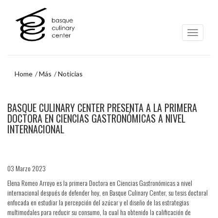
Ir
Ir
al
al
contenido
menú
principal
de
navegación
Home
Más
Noticias
Ir
BASQUE CULINARY CENTER PRESENTA A LA PRIMERA
al
menú
DOCTORA EN CIENCIAS GASTRONÓMICAS A NIVEL
de
INTERNACIONAL
navegación
03 Marzo 2023
Elena Romeo Arroyo es la primera Doctora en Ciencias Gastronómicas a nivel
internacional después de defender hoy, en Basque Culinary Center, su tesis doctoral
enfocada en estudiar la percepción del azúcar y el diseño de las estrategias
multimodales para reducir su consumo, la cual ha obtenido la calificación de