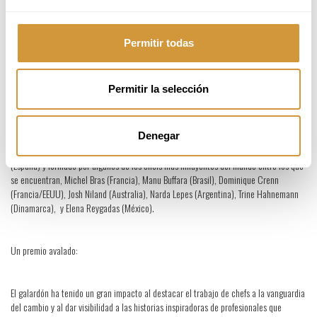
Proceso de nominaciones:
Permitir todas
Tras el cierre del periodo de nominaciones, los y las candidatas serán analizadas por
la secretaría de Basque Culinary World Prize compuesta por académicos/as y
expertos/as en gastronomía.
Permitir la selección
El ganador o la ganadora será seleccionado/a en la reunión del Jurado que se
Denegar
celebrará en Brasil en noviembre de 2026, y anunciado en un evento abierto al
público. La elección la hará un jurado interdisciplinar presidido por Joan Roca
(España) y formado por algunos de los chefs más influyentes del mundo entre los que
se encuentran, Michel Bras (Francia), Manu Buffara (Brasil), Dominique Crenn
(Francia/EEUU), Josh Niland (Australia), Narda Lepes (Argentina), Trine Hahnemann
(Dinamarca), y Elena Reygadas (México).
Un premio avalado:
El galardón ha tenido un gran impacto al destacar el trabajo de chefs a la vanguardia
del cambio y al dar visibilidad a las historias inspiradoras de profesionales que