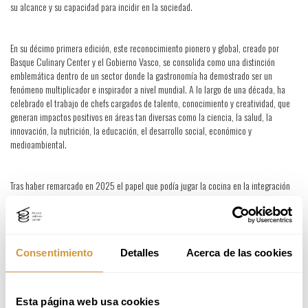
su alcance y su capacidad para incidir en la sociedad.
En su décimo primera edición, este reconocimiento pionero y global, creado por
Basque Culinary Center y el Gobierno Vasco, se consolida como una distinción
emblemática dentro de un sector donde la gastronomía ha demostrado ser un
fenómeno multiplicador e inspirador a nivel mundial. A lo largo de una década, ha
celebrado el trabajo de chefs cargados de talento, conocimiento y creatividad, que
generan impactos positivos en áreas tan diversas como la ciencia, la salud, la
innovación, la nutrición, la educación, el desarrollo social, económico y
medioambiental.
Tras haber remarcado en 2025 el papel que podía jugar la cocina en la integración
social, resaltando el trabajo de Leticia Landa a través de La Cocina, un proyecto con
20 años de trabajo orientado a generar oportunidades de formación, incubación y
acompañamiento a personas en situación de exclusión con talento que buscan
integrarse formalmente en el sector de la restauración en San Francisco, Basque
Culinary World Prize sigue apostando por la fuerza transformadora de la gastronomía
Consentimiento
Detalles
Acerca de las cookies
con historias inspiradoras de chefs como los que, en tantas partes, hoy generan
impactos sociales.
Esta página web usa cookies