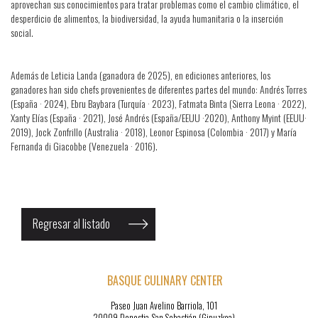
aprovechan sus conocimientos para tratar problemas como el cambio climático, el
desperdicio de alimentos, la biodiversidad, la ayuda humanitaria o la inserción
social.
Además de Leticia Landa (ganadora de 2025), en ediciones anteriores, los
ganadores han sido chefs provenientes de diferentes partes del mundo: Andrés Torres
(España · 2024), Ebru Baybara (Turquía · 2023), Fatmata Binta (Sierra Leona · 2022),
Xanty Elías (España · 2021), José Andrés (España/EEUU ·2020), Anthony Myint (EEUU·
2019), Jock Zonfrillo (Australia · 2018), Leonor Espinosa (Colombia · 2017) y María
Fernanda di Giacobbe (Venezuela · 2016).
Regresar al listado
BASQUE CULINARY CENTER
Paseo Juan Avelino Barriola, 101
20009 Donostia-San Sebastián (Gipuzkoa)