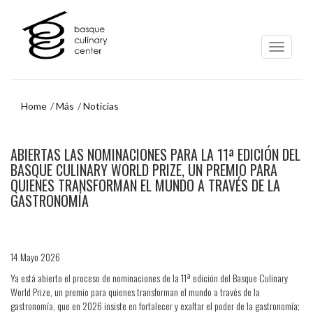
Ir
Ir
al
al
contenido
menú
principal
de
navegación
Home
Más
Noticias
Ir
ABIERTAS LAS NOMINACIONES PARA LA 11ª EDICIÓN DEL
al
menú
BASQUE CULINARY WORLD PRIZE, UN PREMIO PARA
de
QUIENES TRANSFORMAN EL MUNDO A TRAVÉS DE LA
navegación
GASTRONOMÍA
14 Mayo 2026
Ya está abierto el proceso de nominaciones de la 11ª edición del Basque Culinary
World Prize, un premio para quienes transforman el mundo a través de la
gastronomía, que en 2026 insiste en fortalecer y exaltar el poder de la gastronomía;