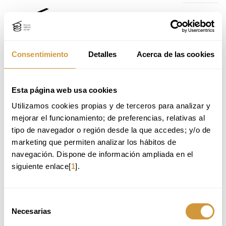
Eduki
Nabigazio-
nagusira
menura
joa
joan
Consentimiento
Detalles
Acerca de las cookies
Home
Ikastaroak
Ikastaroak eta mintegiak
Nabigazio-
Esta página web usa cookies
menura
VER LOS CURSOS POR MES:
Utilizamos cookies propias y de terceros para analizar y 
joan
mejorar el funcionamiento; de preferencias, relativas al 
tipo de navegador o región desde la que accedes; y/o de 
marketing que permiten analizar los hábitos de 
TODAS
SUKALDARITZA: PRODUKTU ETA TEKNIKA
GOZOGINTZA
navegación. Dispone de información ampliada en el 
KUDEAKETA ETA JOERAK
JANGELA ETA ZERBITZUA
EDARIAK ETA ARDOA
siguiente enlace[
1
].
CIENCIA E INDUSTRIA ALIMENTARIA
Selección
Necesarias
de
BASQUE CULINARY CENTER
consentimiento