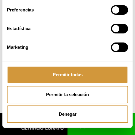
Paseo Juan Avelino Barriola, 101
Preferencias
20009 Donostia-San Sebastián (Gipuzkoa)
Tlf.
: +34 943 574 500
email: info@bculinary.com
Estadística
Marketing
Desarrollado por
:
GureMedia
Permitir todas
Permitir la selección
Denegar