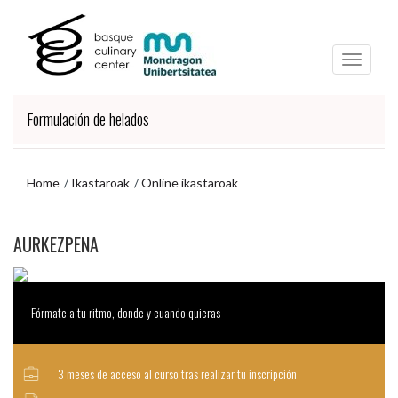
Eduki
Nabigazio-
nagusira
menura
joa
joan
Formulación de helados
Home
Ikastaroak
Online ikastaroak
Nabigazio-
AURKEZPENA
menura
joan
Fórmate a tu ritmo, donde y cuando quieras
3 meses de acceso al curso tras realizar tu inscripción