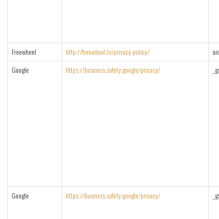
Freewheel
http://freewheel.tv/privacy-policy/
ui
Google
https://business.safety.google/privacy/
_g
Google
https://business.safety.google/privacy/
_g