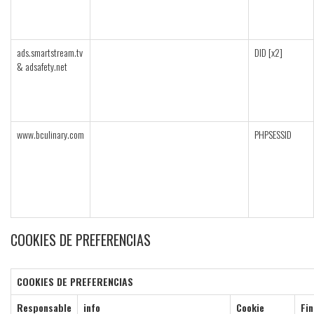
ads.smartstream.tv
DID [x2]
& adsafety.net
www.bculinary.com
PHPSESSID
COOKIES DE PREFERENCIAS
COOKIES DE PREFERENCIAS
Responsable
info
Cookie
Fin