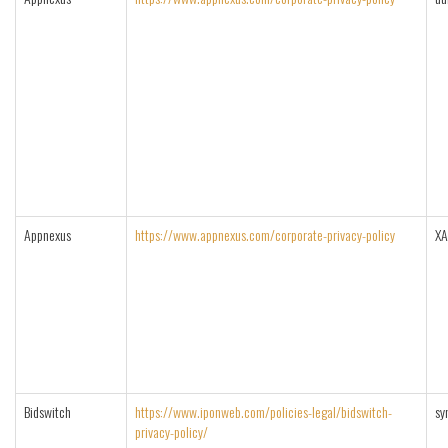
Appnexus
https://www.appnexus.com/corporate-privacy-policy
XA
Bidswitch
https://www.iponweb.com/policies-legal/bidswitch-
sy
privacy-policy/