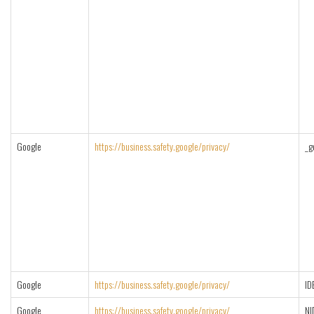
Google
https://business.safety.google/privacy/
_g
Google
https://business.safety.google/privacy/
ID
Google
https://business.safety.google/privacy/
NI