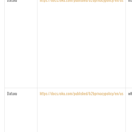
Dataxu
https://docs.roku.com/published/b2bprivacypolicy/en/us
wf