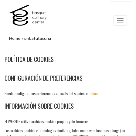
Eduki
Nabigazio-
nagusira
menura
joa
joan
Home
pribatutasuna
Nabigazio-
POLÍTICA DE COOKIES
menura
joan
CONFIGURACIÓN DE PREFERENCIAS
Puede configurar sus preferencias a través del siguiente
enlace
.
INFORMACIÓN SOBRE COOKIES
El WEBSITE utiliza archivos cookies propios y de terceros.
Los archivos cookies y tecnologías similares, tales como web beacons o bugs (en