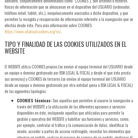
adelante, conjuntamente denominados como “COOKIES”), son archivos o ficheros
físicos de información que se almacenan en el dispositivo del USUARIO (ordenador,
teléfono móvil, tablet, etc.), inequívocamente asociados a dicho dispositivo, y que
permiten la recogida y recuperación de información referente a la navegación que se
efectúa desde éste. Para más información sobre COOKIES:
https://www.allaboutcookies.org/es/
.
TIPO Y FINALIDAD DE LAS COOKIES UTILIZADOS EN EL
WEBSITE
El WEBSITE utiliza COOKIES propias (se envían al equipo terminal del USUARIO desde
un equipo o dominio gestionado por BSK LEGAL & FISCAL y desde el que éste presta
sus servicios) y COOKIES de terceros (se envían al equipo terminal del USUARIO
desde un equipo o dominio gestionado por otra entidad ajena a BSK LEGAL & FISCAL)
de las siguientes tipologías:
COOKIES técnicas:
Son aquellas que permiten al usuario la navegación a
través del WEBSITE y la utilización de las diferentes opciones o servicios
disponibles en éste, incluyendo aquellas que utilizadas para permitir la
gestión y operativa del WEBSITE y habilitar sus funciones y servicios, como,
por ejemplo, controlar el tráfico y la comunicación de datos, identificar la
sesión, acceder a partes de acceso restringido, recordar los elementos que
integran un pedido, realizar el proceso de compra de un pedido, gestionar el