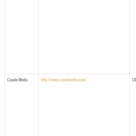
Casale Media
http://www.casalemedia.com/
C