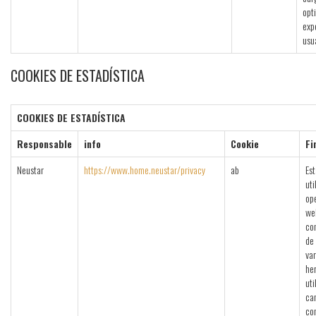
opt
exp
usu
COOKIES DE ESTADÍSTICA
COOKIES DE ESTADÍSTICA
Responsable
info
Cookie
Fi
Neustar
https://www.home.neustar/privacy
ab
Est
uti
op
we
con
de 
var
he
uti
ca
co