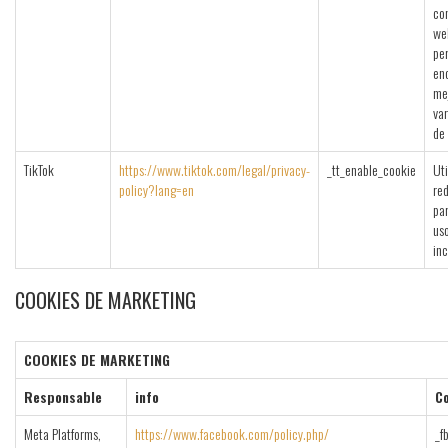
co
we
pe
enc
me
va
de 
TikTok
https://www.tiktok.com/legal/privacy-
_tt_enable_cookie
Uti
policy?lang=en
red
par
uso
inc
COOKIES DE MARKETING
COOKIES DE MARKETING
Responsable
info
C
Meta Platforms,
https://www.facebook.com/policy.php/
_f