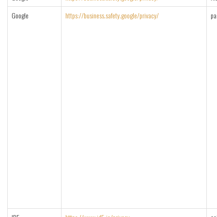
Google
https://business.safety.google/privacy/
pa