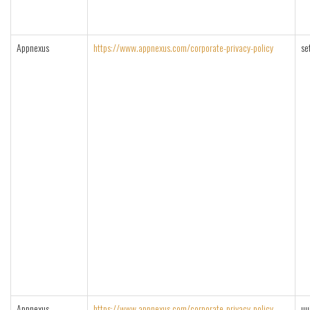
Appnexus
https://www.appnexus.com/corporate-privacy-policy
se
Appnexus
https://www.appnexus.com/corporate-privacy-policy
uu