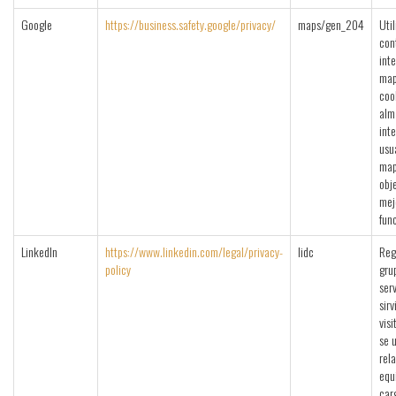
Google
https://business.safety.google/privacy/
maps/gen_204
Uti
con
int
map
coo
alm
int
usu
map
obj
mej
fun
LinkedIn
https://www.linkedin.com/legal/privacy-
lidc
Reg
policy
gru
ser
sirv
visi
se u
rel
equi
car