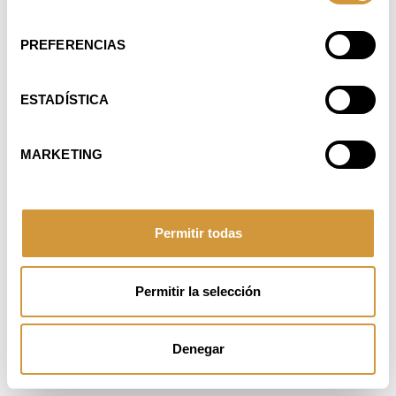
PASEO JUAN AVELINO BARRIOLA, 101
CONSENTIMIENTO
20009 DONOSTIA-SAN SEBASTIÁN (GIPUZKOA)
TLF.
: +34 943 574 500
PREFERENCIAS
EMAIL: INFO@BCULINARY.COM
DESARROLLADO POR
:
GUREMEDIA
ESTADÍSTICA
MARKETING
Permitir todas
Permitir la selección
Denegar