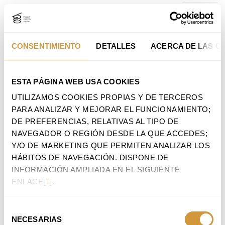
EDUKI
NABIGAZIO-
NAGUSIRA
MENURA
JOA
JOAN
CONSENTIMIENTO
DETALLES
ACERCA DE LAS C
NABIGAZIO-
CONTRATOS
EXPEDIENTES
PATROCINIOS
MENURA
JOAN
ESTA PÁGINA WEB USA COOKIES
UTILIZAMOS COOKIES PROPIAS Y DE TERCEROS 
PARA ANALIZAR Y MEJORAR EL FUNCIONAMIENTO; 
DE PREFERENCIAS, RELATIVAS AL TIPO DE 
NAVEGADOR O REGIÓN DESDE LA QUE ACCEDES; 
Y/O DE MARKETING QUE PERMITEN ANALIZAR LOS 
HÁBITOS DE NAVEGACIÓN. DISPONE DE 
VER LICITACIONES ANTERIORES
INFORMACIÓN AMPLIADA EN EL SIGUIENTE 
ENLACE[
1
].
BASQUE CULINARY CENTER
SELECCIÓN
NECESARIAS
DE