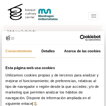
Eduki
Nabigazio-
nagusira
menura
joa
joan
Jatetxeen kudeaketa
Home
Ikastaroak
Online ikastaroak
Consentimiento
Detalles
Acerca de las cookies
Nabigazio-
menura
Esta página web usa cookies
joan
Utilizamos cookies propias y de terceros para analizar y 
HARREMANETARAKO FORMULARIOA
mejorar el funcionamiento; de preferencias, relativas al 
tipo de navegador o región desde la que accedes; y/o de 
markatutako eremuak beharrezkoak dira.
marketing que permiten analizar los hábitos de 
navegación. Dispone de información ampliada en el 
siguiente enlace[
1
].