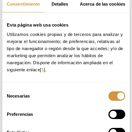
Consentimiento
Detalles
Acerca de las cookies
Esta página web usa cookies
Utilizamos cookies propias y de terceros para analizar y 
mejorar el funcionamiento; de preferencias, relativas al 
tipo de navegador o región desde la que accedes; y/o de 
BASQUE CULINARY CENTER
marketing que permiten analizar los hábitos de 
Paseo Juan Avelino Barriola, 101
20009 Donostia-San Sebastián (Gipuzkoa)
navegación. Dispone de información ampliada en el 
Tlf.
: +34 943 574 500
siguiente enlace[
1
].
info@bculinary.com
Selección
HARREMANETARAKO FORMULARIOA
Necesarias
de
consentimiento
markatutako eremuak beharrezkoak dira.
Preferencias