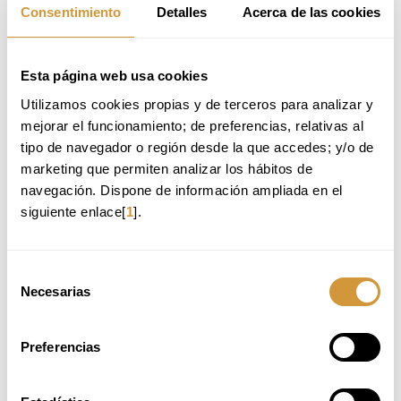
Consentimiento
Detalles
Acerca de las cookies
Esta página web usa cookies
Utilizamos cookies propias y de terceros para analizar y 
mejorar el funcionamiento; de preferencias, relativas al 
tipo de navegador o región desde la que accedes; y/o de 
BASQUE CULINARY CENTER
marketing que permiten analizar los hábitos de 
Paseo Juan Avelino Barriola, 101
20009 Donostia-San Sebastián (Gipuzkoa)
navegación. Dispone de información ampliada en el 
Phone: +34 943 574 500
siguiente enlace[
1
].
info@bculinary.com
Selección
CONTACT FORM
Necesarias
de
consentimiento
The fields marked with
are required.
Preferencias