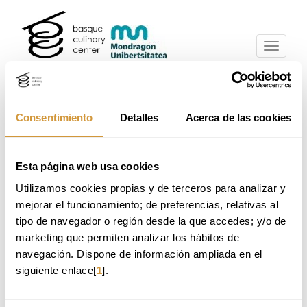
Eduki
Nabigazio-
nagusira
menura
joa
joan
Home
Ikastaroak
Ikastaroak eta mintegiak
Consentimiento
Detalles
Acerca de las cookies
Nabigazio-
AURKEZPENA
menura
joan
Esta página web usa cookies
Utilizamos cookies propias y de terceros para analizar y 
CURSO INTENSIVO | INSCRIPCIÓN ABIERTA
mejorar el funcionamiento; de preferencias, relativas al 
tipo de navegador o región desde la que accedes; y/o de 
marketing que permiten analizar los hábitos de 
28 de septiembre, 2026
navegación. Dispone de información ampliada en el 
siguiente enlace[
1
].
15:00 - 20:00h (CEST)