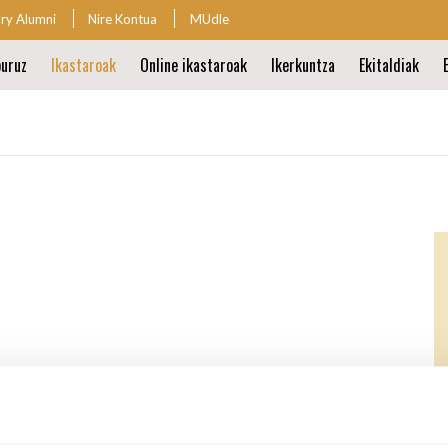
ary Alumni
Nire Kontua
MUdle
io
uruz
Ikastaroak
Online ikastaroak
Ikerkuntza
Ekitaldiak
io
ren
a