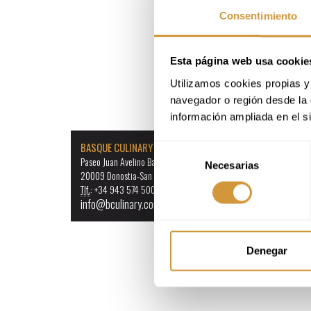
Consentimiento
Esta página web usa cookie
Utilizamos cookies propias y 
navegador o región desde la 
información ampliada en el s
BASQUE CULINARY CENTER
Selección
Paseo Juan Avelino Barriola, 101
Necesarias
de
20009 Donostia-San Sebastián (Gipuzkoa)
consentimiento
Tlf.
: +34 943 574 500
info@bculinary.com
Denegar