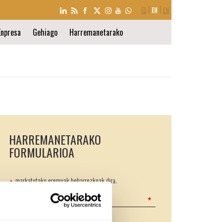
HIZKUNTZA
ES
EU
EN
AUKERA
Enpresa
Gehiago
Harremanetarako
HARREMANETARAKO
FORMULARIOA
markatutako eremuak beharrezkoak dira.