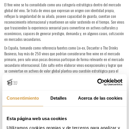
El fine wine se ha consolidado como una categoría estratégica dentro del mercado
global del vino. Se trata de vinos que expresan un origen con identidad propia,
reflejan la singularidad de su añada, poseen capacidad de guarda, cuentan con
reconocimiento internacional y mantienen un valor sostenido en el tiempo. Son vinos
que trascienden la experiencia sensorial para convertirse en activos culturales y
económicos, capaces de generar prestigio, demanda y, en algunos casos, cotización
en mercados secundarios.
En España, tomando como referencia fuentes como Liv-ex, Decanter o The Drinks
Business, hay más de 250 vinos que podrían considerarse fine wine en el mercado
primario, pero solo unas pocas decenas participan de forma relevante en el mercado
secundario internacional. Este salto entre elaborar vinos excepcionales y lograr que
se conviertan en activos de valor global plantea una cuestión estratégica para el
sector: ¿qué palancas deben activar las bodegas para posicionarse en el fine wine y
competir en un mercado dominado por Francia e Italia?
La respuesta pasa por comprender y trabajar de forma coherente atributos como el
origen, el sentido del lugar, la calidad contrastada, la capacidad de guarda, la
Consentimiento
Detalles
Acerca de las cookies
escasez, el reconocimiento internacional, la demanda sostenida, el valor económico,
identidad y reputación. También por entender cómo funcionan los dos niveles del
mercado global: el mercado primario, donde se construye la identidad y el
Esta página web usa cookies
posicionamiento del vino, y el mercado secundario, donde los vinos más demandados
del mundo se intercambian entre coleccionistas, comerciantes y plataformas como:
Utilizamos cookies propias y de terceros para analizar y 