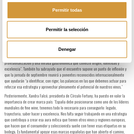
Campus, quienes han detallado qué herramientas necesitan las bodegas para entrar
Permitir todas
en este circuito y qué papel pueden representar los mercados secundarios.
Joxe Mari Aizega, director general del Basque Culinary Center, ha arrancado la
jornada destacando que “El Fine Wine no debería abordarse como una categoría más:
Permitir la selección
es un ámbito donde las bodegas se juegan posicionamiento, relato y valor a largo
plazo. Si queremos que nuestros vinos compitan en el contexto internacional,
necesitamos dar un paso decidido y construir una estrategia clara en torno a este
Denegar
segmento. Desde el ecosistema del Basque Culinary Center, y a través de EDA Drinks
& Wine Campus, queremos contribuir a ese avance aportando conocimiento,
profesionalización y una mirada gastronómica que conecte origen, identidad y
excelencia”. También ha subrayado que el encuentro supone un punto de inflexión y
que la jornada de septiembre reunirá a ponentes reconocidos internacionalmente
que ayudarán “a identificar, con rigor, las palancas en las que debemos actuar para
reforzar esa estrategia y aprovechar plenamente el potencial de nuestros vinos.”
Posteriormente, Xandra Falcó, presidenta de Círculo Fortuny, ha puesto en valor la
importancia de crear marca país: “España debe posicionarse como uno de los líderes
mundiales de fine wine, tenemos todo lo necesario para conseguirlo: legado,
trayectoria, saber hacer y excelencia. Nos falta seguir trabajando en una estrategia
que contribuya a crear esa aura mítica que tienen otros vinos y regiones europeas,
que hacen que el consumidor y coleccionista sueñe con tener esas etiquetas en su
bodega. Es fundamental apoyar esas marcas españolas que han abierto el camino,