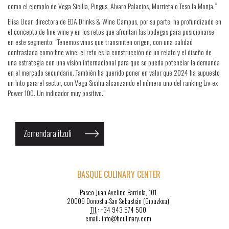
como el ejemplo de Vega Sicilia, Pingus, Alvaro Palacios, Murrieta o Teso la Monja.”
Elisa Ucar, directora de EDA Drinks & Wine Campus, por su parte, ha profundizado en
el concepto de fine wine y en los retos que afrontan las bodegas para posicionarse
en este segmento: “Tenemos vinos que transmiten origen, con una calidad
contrastada como fine wine; el reto es la construcción de un relato y el diseño de
una estrategia con una visión internacional para que se pueda potenciar la demanda
en el mercado secundario. También ha querido poner en valor que 2024 ha supuesto
un hito para el sector, con Vega Sicilia alcanzando el número uno del ranking Liv-ex
Power 100. Un indicador muy positivo.”
Zerrendara itzuli
BASQUE CULINARY CENTER
Paseo Juan Avelino Barriola, 101
20009 Donostia-San Sebastián (Gipuzkoa)
Tlf.
: +34 943 574 500
email: info@bculinary.com