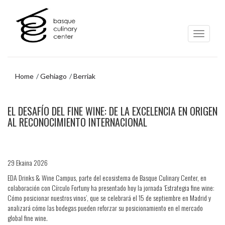
Eduki
Nabigazio-
nagusira
menura
joa
joan
Home
Gehiago
Berriak
Nabigazio-
EL DESAFÍO DEL FINE WINE: DE LA EXCELENCIA EN ORIGEN
menura
joan
AL RECONOCIMIENTO INTERNACIONAL
29 Ekaina 2026
EDA Drinks & Wine Campus, parte del ecosistema de Basque Culinary Center, en
colaboración con Círculo Fortuny ha presentado hoy la jornada ‘Estrategia fine wine:
Cómo posicionar nuestros vinos’, que se celebrará el 15 de septiembre en Madrid y
analizará cómo las bodegas pueden reforzar su posicionamiento en el mercado
global fine wine.