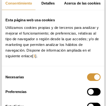
Consentimiento
Detalles
Acerca de las cookies
Esta página web usa cookies
Utilizamos cookies propias y de terceros para analizar y 
mejorar el funcionamiento; de preferencias, relativas al 
tipo de navegador o región desde la que accedes; y/o de 
BASQUE CULINARY CENTER
marketing que permiten analizar los hábitos de 
Paseo Juan Avelino Barriola, 101
20009 Donostia-San Sebastián (Gipuzkoa)
navegación. Dispone de información ampliada en el 
Tlf.
: +34 943 574 500
siguiente enlace[
1
].
info@bculinary.com
Selección
HARREMANETARAKO FORMULARIOA
Necesarias
de
consentimiento
markatutako eremuak beharrezkoak dira.
Preferencias