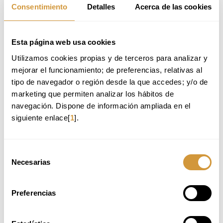
Consentimiento
Detalles
Acerca de las cookies
Esta página web usa cookies
Utilizamos cookies propias y de terceros para analizar y 
mejorar el funcionamiento; de preferencias, relativas al 
tipo de navegador o región desde la que accedes; y/o de 
BASQUE CULINARY CENTER
marketing que permiten analizar los hábitos de 
Paseo Juan Avelino Barriola, 101
20009 Donostia-San Sebastián (Gipuzkoa)
navegación. Dispone de información ampliada en el 
Tlf.
: +34 943 574 500
siguiente enlace[
1
].
info@bculinary.com
Selección
HARREMANETARAKO FORMULARIOA
Necesarias
de
consentimiento
markatutako eremuak beharrezkoak dira.
Preferencias