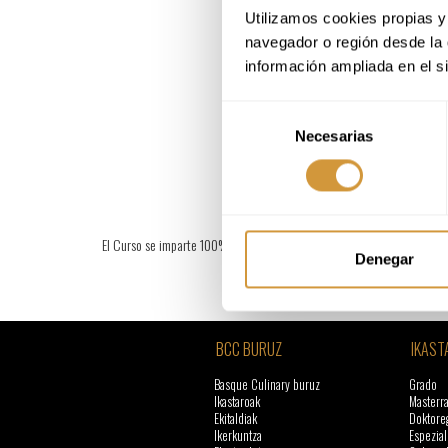
Utilizamos cookies propias y 
navegador o región desde la 
información ampliada en el s
Selección
Necesarias
de
consentimiento
El Curso se imparte 100% en español
Denegar
BCC BURUZ
IKAST
Basque Culinary buruz
Grado
Ikastaroak
Masterr
Ekitaldiak
Doktore
Ikerkuntza
Espezial