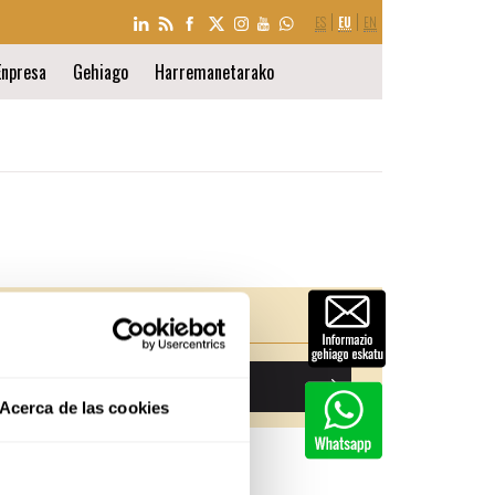
HIZKUNTZA
ES
EU
EN
AUKERA
Enpresa
Gehiago
Harremanetarako
Aurkezpena
Informazio gehio eskatu
Acerca de las cookies