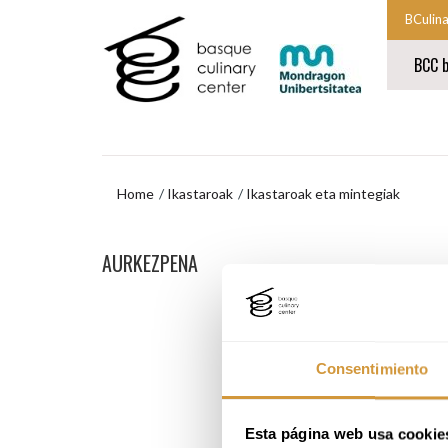
Eduki
Nabigazio-
BCulin
nagusira
menura
Nabigaz
joa
joan
BCC b
nagusia
hasten
Nabigaz
da
nagusia
amaier
Home
Ikastaroak
Ikastaroak eta mintegiak
Nabigazio-
AURKEZPENA
menura
joan
Consentimiento
Esta página web usa cookie