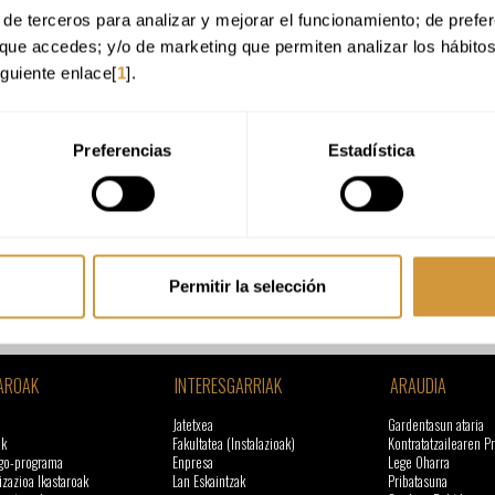
de terceros para analizar y mejorar el funcionamiento; de preferen
18 asistentes
que accedes; y/o de marketing que permiten analizar los hábito
895€
iguiente enlace[
1
].
Consultas y más información en
infocursos@bculinary.com
Preferencias
Estadística
Izena eman online
Permitir la selección
AROAK
INTERESGARRIAK
ARAUDIA
Jatetxea
Gardentasun ataria
ak
Fakultatea (Instalazioak)
Kontratatzailearen Pr
go-programa
Enpresa
Lege Oharra
izazioa Ikastaroak
Lan Eskaintzak
Pribatasuna