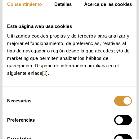
Izena eman online
Consentimiento
Detalles
Acerca de las cookies
Esta página web usa cookies
Utilizamos cookies propias y de terceros para analizar y 
mejorar el funcionamiento; de preferencias, relativas al 
Ikastaro hau gaztelaniaz izango da.
tipo de navegador o región desde la que accedes; y/o de 
marketing que permiten analizar los hábitos de 
Mesedez, kontsulta ezazu informazioa gaztelaniaz.
navegación. Dispone de información ampliada en el 
siguiente enlace[
1
].
Mas informacion
Selección
Necesarias
de
consentimiento
SOLICITUD DE INFORMACIÓN
Preferencias
markatutako eremuak beharrezkoak dira.