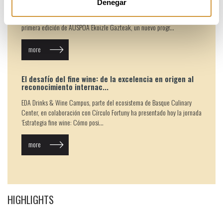
Denegar
La Diputación Foral de Gipuzkoa y Basque Culinary Center han
presentado hoy los 10 proyectos seleccionados para formar parte de la
primera edición de AUSPOA Ekoizle Gazteak, un nuevo progr...
more
El desafío del fine wine: de la excelencia en origen al
reconocimiento internac...
EDA Drinks & Wine Campus, parte del ecosistema de Basque Culinary
Center, en colaboración con Círculo Fortuny ha presentado hoy la jornada
‘Estrategia fine wine: Cómo posi...
more
HIGHLIGHTS