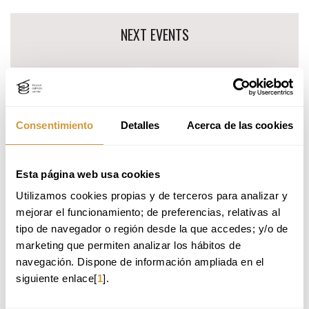
Skip
NEXT EVENTS
to
navigation
menu
15
15
2
SEPTEMBER
SEPTEMBER
2026
2026
CURSO APLICACIONES
CURSO TÉCNICAS CULINARIAS DE
MUND
Consentimiento
Detalles
Acerca de las cookies
CONTEMPORÁNEAS
VANGUARDIA
INN
Esta página web usa cookies
Training
Training
Trai
Utilizamos cookies propias y de terceros para analizar y 
mejorar el funcionamiento; de preferencias, relativas al 
tipo de navegador o región desde la que accedes; y/o de 
marketing que permiten analizar los hábitos de 
navegación. Dispone de información ampliada en el 
siguiente enlace[
1
].
LASTEST NEWS