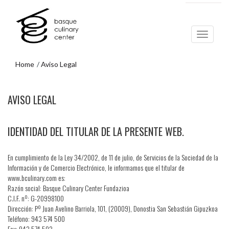
Skip
Skip
to
to
main
navigation
content
menu
Home
Aviso Legal
Skip
AVISO LEGAL
to
navigation
menu
IDENTIDAD DEL TITULAR DE LA PRESENTE WEB.
En cumplimiento de la Ley 34/2002, de 11 de julio, de Servicios de la Sociedad de la
Información y de Comercio Electrónico, le informamos que el titular de
www.bculinary.com es:
Razón social: Basque Culinary Center Fundazioa
C.I.F. nº: G-20998100
Dirección: Pº Juan Avelino Barriola, 101, (20009), Donostia San Sebastián Gipuzkoa
Teléfono: 943 574 500
Fax: 943 574 502