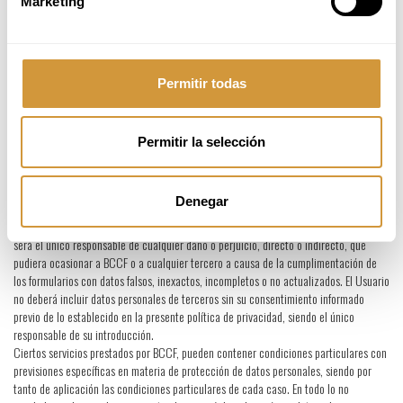
Marketing
Le informamos de que BCCF tiene instaladas cookies en sus sistemas, con la única
finalidad de mejorar y personalizar el servicio ofrecido así como facilitar la
navegación, las cookies se asocian únicamente a un usuario anónimo y un
ordenador, no permitiendo el acceso a datos de carácter personal. Las cookies son
pequeños archivos de texto que almacena el navegador en el disco duro de su
Permitir todas
ordenador. Cuando navega a través de nuestra página web, nuestro servidor podrá
reconocer la cookies y proporcionarnos información sobre el idioma seleccionado en
su última visita. La mayoría de los navegadores aceptan la utilización de cookies de
Permitir la selección
forma automática, pero puede configurar su navegador para ser avisado en su
pantalla de ordenador de la recepción de cookies y poder impedir su instalación en
su disco duro.
Denegar
El Usuario garantiza que los Datos Personales facilitados a BCCF son veraces y se
hace responsable de comunicar cualquier modificación en los mismos. El Usuario
será el único responsable de cualquier daño o perjuicio, directo o indirecto, que
pudiera ocasionar a BCCF o a cualquier tercero a causa de la cumplimentación de
los formularios con datos falsos, inexactos, incompletos o no actualizados. El Usuario
no deberá incluir datos personales de terceros sin su consentimiento informado
previo de lo establecido en la presente política de privacidad, siendo el único
responsable de su introducción.
Ciertos servicios prestados por BCCF, pueden contener condiciones particulares con
previsiones específicas en materia de protección de datos personales, siendo por
tanto de aplicación las condiciones particulares de cada caso. En todo lo no