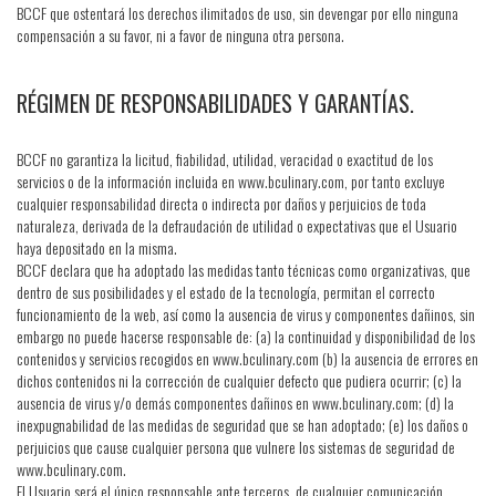
BCCF que ostentará los derechos ilimitados de uso, sin devengar por ello ninguna
compensación a su favor, ni a favor de ninguna otra persona.
RÉGIMEN DE RESPONSABILIDADES Y GARANTÍAS.
BCCF no garantiza la licitud, fiabilidad, utilidad, veracidad o exactitud de los
servicios o de la información incluida en www.bculinary.com, por tanto excluye
cualquier responsabilidad directa o indirecta por daños y perjuicios de toda
naturaleza, derivada de la defraudación de utilidad o expectativas que el Usuario
haya depositado en la misma.
BCCF declara que ha adoptado las medidas tanto técnicas como organizativas, que
dentro de sus posibilidades y el estado de la tecnología, permitan el correcto
funcionamiento de la web, así como la ausencia de virus y componentes dañinos, sin
embargo no puede hacerse responsable de: (a) la continuidad y disponibilidad de los
contenidos y servicios recogidos en www.bculinary.com (b) la ausencia de errores en
dichos contenidos ni la corrección de cualquier defecto que pudiera ocurrir; (c) la
ausencia de virus y/o demás componentes dañinos en www.bculinary.com; (d) la
inexpugnabilidad de las medidas de seguridad que se han adoptado; (e) los daños o
perjuicios que cause cualquier persona que vulnere los sistemas de seguridad de
www.bculinary.com.
El Usuario será el único responsable ante terceros, de cualquier comunicación