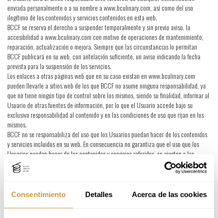
enviada personalmente o a su nombre a www.bculinary.com, así como del uso
ilegítimo de los contenidos y servicios contenidos en esta web.
BCCF se reserva el derecho a suspender temporalmente y sin previo aviso, la
accesibilidad a www.bculinary.com con motivo de operaciones de mantenimiento,
reparación, actualización o mejora. Siempre que las circunstancias lo permitan
BCCF publicará en su web, con antelación suficiente, un aviso indicando la fecha
prevista para la suspensión de los servicios.
Los enlaces a otras páginas web que en su caso existan en www.bculinary.com
pueden llevarle a sitios web de los que BCCF no asume ninguna responsabilidad, ya
que no tiene ningún tipo de control sobre los mismos, siendo su finalidad, informar al
Usuario de otras fuentes de información, por lo que el Usuario accede bajo su
exclusiva responsabilidad al contenido y en las condiciones de uso que rijan en los
mismos.
BCCF no se responsabiliza del uso que los Usuarios puedan hacer de los contenidos
y servicios incluidos en su web. En consecuencia no garantiza que el uso que los
Usuarios puedan hacer de los contenidos y servicios referidos, se ajusten a las
presentes condiciones generales de uso, ni que lo hagan de forma diligente.
POLÍTICA DE PRIVACIDAD.
Consentimiento
Detalles
Acerca de las cookies
En cumplimiento de la Ley Orgánica 15/1999, de 13 de diciembre, de Protección de