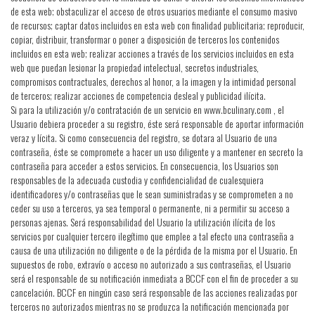
de esta web; obstaculizar el acceso de otros usuarios mediante el consumo masivo
de recursos; captar datos incluidos en esta web con finalidad publicitaria; reproducir,
copiar, distribuir, transformar o poner a disposición de terceros los contenidos
incluidos en esta web; realizar acciones a través de los servicios incluidos en esta
web que puedan lesionar la propiedad intelectual, secretos industriales,
compromisos contractuales, derechos al honor, a la imagen y la intimidad personal
de terceros; realizar acciones de competencia desleal y publicidad ilícita.
Si para la utilización y/o contratación de un servicio en www.bculinary.com , el
Usuario debiera proceder a su registro, éste será responsable de aportar información
veraz y lícita. Si como consecuencia del registro, se dotara al Usuario de una
contraseña, éste se compromete a hacer un uso diligente y a mantener en secreto la
contraseña para acceder a estos servicios. En consecuencia, los Usuarios son
responsables de la adecuada custodia y confidencialidad de cualesquiera
identificadores y/o contraseñas que le sean suministradas y se comprometen a no
ceder su uso a terceros, ya sea temporal o permanente, ni a permitir su acceso a
personas ajenas. Será responsabilidad del Usuario la utilización ilícita de los
servicios por cualquier tercero ilegítimo que emplee a tal efecto una contraseña a
causa de una utilización no diligente o de la pérdida de la misma por el Usuario. En
supuestos de robo, extravío o acceso no autorizado a sus contraseñas, el Usuario
será el responsable de su notificación inmediata a BCCF con el fin de proceder a su
cancelación. BCCF en ningún caso será responsable de las acciones realizadas por
terceros no autorizados mientras no se produzca la notificación mencionada por