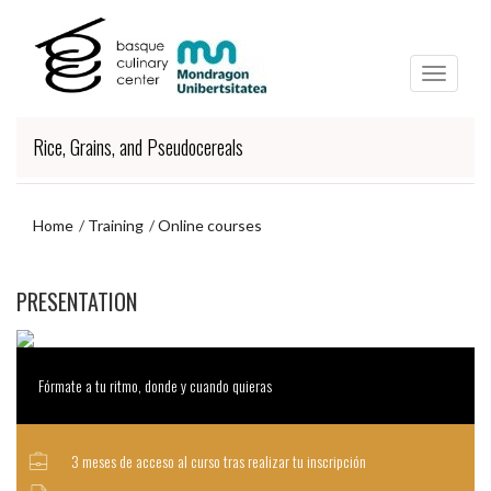
Skip
Skip
to
to
main
navigation
content
menu
Rice, Grains, and Pseudocereals
Home
Training
Online courses
Skip
PRESENTATION
to
navigation
menu
Fórmate a tu ritmo, donde y cuando quieras
3 meses de acceso al curso tras realizar tu inscripción