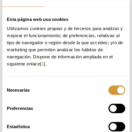
Please, check the information in Spanish.
CALENDAR
Esta página web usa cookies
Please, check the information in Spanish.
Utilizamos cookies propias y de terceros para analizar y 
METHODOLOGY
mejorar el funcionamiento; de preferencias, relativas al 
tipo de navegador o región desde la que accedes; y/o de 
Please, check the information in Spanish.
marketing que permiten analizar los hábitos de 
TEACHERS AND GUESTS
navegación. Dispone de información ampliada en el 
siguiente enlace[
1
].
Please, check the information in Spanish.
TESTIMONIALS
Selección
Necesarias
Please, check the information in Spanish.
de
consentimiento
ENROLMENT AND PAYMENT METHODS
Preferencias
Please, check the information in Spanish.
Estadística
RELATED COURSES