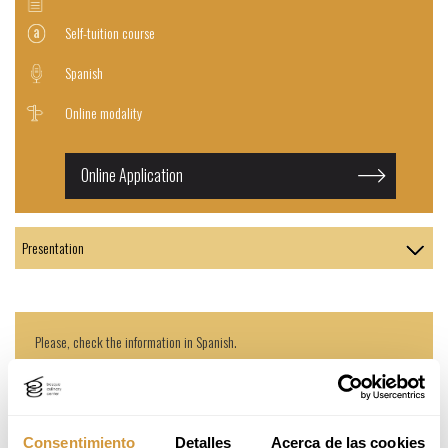
Self-tuition course
Spanish
Online modality
Online Application
Please, check the information in Spanish.
AIMED AT/PROGRAM
Consentimiento
Detalles
Acerca de las cookies