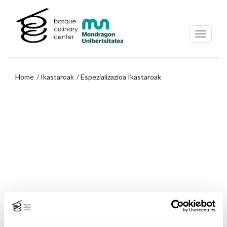
Eduki
Nabigazio-
nagusira
menura
joa
joan
Home
Ikastaroak
Espezializazioa Ikastaroak
Nabigazio-
menura
joan