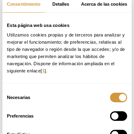
Consentimiento
Detalles
Acerca de las cookies
Esta página web usa cookies
Utilizamos cookies propias y de terceros para analizar y 
mejorar el funcionamiento; de preferencias, relativas al 
tipo de navegador o región desde la que accedes; y/o de 
BASQUE CULINARY CENTER
marketing que permiten analizar los hábitos de 
Paseo Juan Avelino Barriola, 101
20009 Donostia-San Sebastián (Gipuzkoa)
navegación. Dispone de información ampliada en el 
Tlf.
: +34 943 574 500
siguiente enlace[
1
].
info@bculinary.com
Selección
HARREMANETARAKO FORMULARIOA
Necesarias
de
consentimiento
markatutako eremuak beharrezkoak dira.
Preferencias