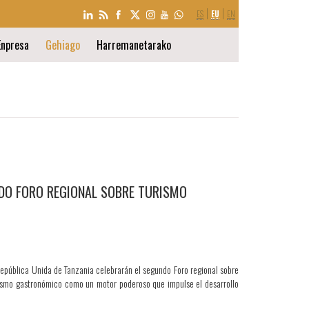
HIZKUNTZA
ES
EU
EN
AUKERA
Enpresa
Gehiago
Harremanetarako
NDO FORO REGIONAL SOBRE TURISMO
República Unida de Tanzania celebrarán el segundo Foro regional sobre
urismo gastronómico como un motor poderoso que impulse el desarrollo