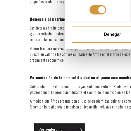
pequeños productores y empresas en el sector turístico.
consentimiento
Homenaje al patrimonio culinario de África
Las diversas tradiciones culinarias de África encierran un potencial i
gran creatividad, patentes no solo en algunas preparaciones que ya 
Denegar
recurso a las narraciones.
El foro brindará un escaparate para lucir este patrimonio que se abo
puesta en valor de los activos culinarios de África en el marco de este
crecimiento económico.
Potenciación de la competitividad en el panorama mundi
Celebrado a raíz del primer foro organizado con éxito en Zimbabwe, 
gastronómico. La promoción durante el evento de la innovación en las p
A medida que África prosiga con el uso de su identidad culinaria como
fomenten la resiliencia e impulsen el desarrollo inclusivo en toda la re
Zerrendara itzuli