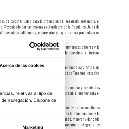
es de carácter único para la promoción del desarrollo sostenible, el
nte. Respaldado por las máximas autoridades de la República Unida de
líticos, chefs, influencers, empresarios y expertos para profundizar en
e celebra en la región, rinde homenaje a los numerosos sabores y la
s autoridades del sector público, con el fin de consolidar al turismo
Acerca de las cookies
o regional de ONU Turismo sobre turismo gastronómico para África, un
cipantes para que descubran los diversos sabores de Tanzania, entablen
ara impulsar la transformación del turismo gastronómico y sus efectos
el afianzamiento de un turismo gastronómico sostenible, que fomenta el
cias, relativas al tipo de 
s de navegación. Dispone de 
o del talento y el impulso a la creación de empleo. Entre las cuestiones
amiento de las comunidades locales, el poder de la comunicación y la
os locales, con miras a promover la sostenibilidad, mejorar y dar cada
las economías locales, fomentar el espíritu empresarial e integrar a los
Marketing