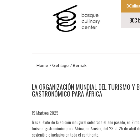
Eduki
Nabigazio-
BCulin
nagusira
menura
Nabigaz
joa
joan
BCC b
nagusia
hasten
Nabigaz
da
nagusia
amaier
Home
Gehiago
Berriak
Nabigazio-
LA ORGANIZACIÓN MUNDIAL DEL TURISMO Y 
menura
joan
GASTRONÓMICO PARA ÁFRICA
19 Martxoa 2025
Tras el éxito de la edición inaugural celebrada el año pasado, en Zi
turismo gastronómico para África, en Arusha, del 23 al 25 de abril 
sostenible e inclusivo en todo el continente.