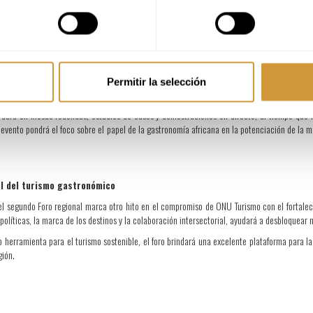
ngente para posicionar al continente como un destino turístico gastronómico mundial. La coc
gozan del reconocimiento de la UNESCO, como el cuscús, la salsa harissa y el ceebu jën, s
Permitir la selección
rdará en mesas redondas, estudios de casos y demostraciones en directo, al tiempo que fac
 evento pondrá el foco sobre el papel de la gastronomía africana en la potenciación de la m
al del turismo gastronómico
el segundo Foro regional marca otro hito en el compromiso de ONU Turismo con el fortalec
olíticas, la marca de los destinos y la colaboración intersectorial, ayudará a desbloquear
 herramienta para el turismo sostenible, el foro brindará una excelente plataforma para l
gión.