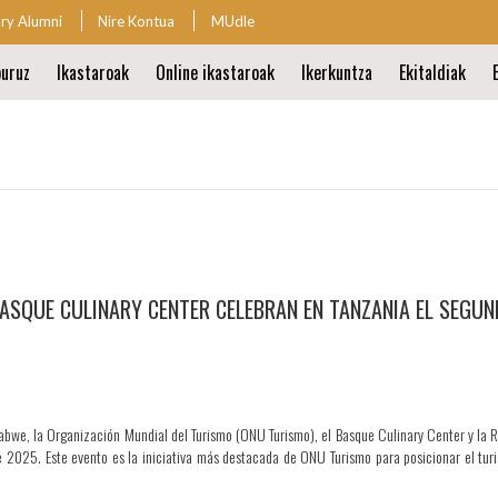
ary Alumni
Nire Kontua
MUdle
io
uruz
Ikastaroak
Online ikastaroak
Ikerkuntza
Ekitaldiak
io
ren
a
BASQUE CULINARY CENTER CELEBRAN EN TANZANIA EL SEGU
mbabwe, la Organización Mundial del Turismo (ONU Turismo), el Basque Culinary Center y la 
de 2025. Este evento es la iniciativa más destacada de ONU Turismo para posicionar el t