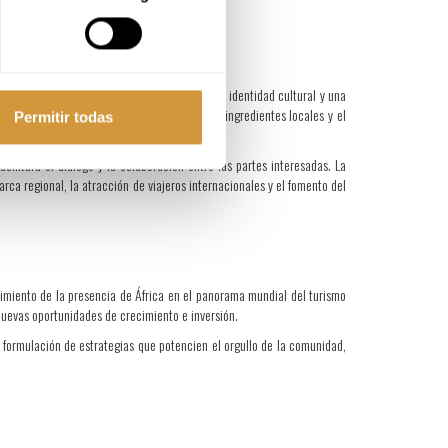
ina africana, en su conjunto, refleja una rica identidad cultural y una
ino también en los usos innovadores de los ingredientes locales y el
Permitir todas
ilitará el diálogo y la colaboración entre las partes interesadas. La
arca regional, la atracción de viajeros internacionales y el fomento del
imiento de la presencia de África en el panorama mundial del turismo
 nuevas oportunidades de crecimiento e inversión.
a formulación de estrategias que potencien el orgullo de la comunidad,