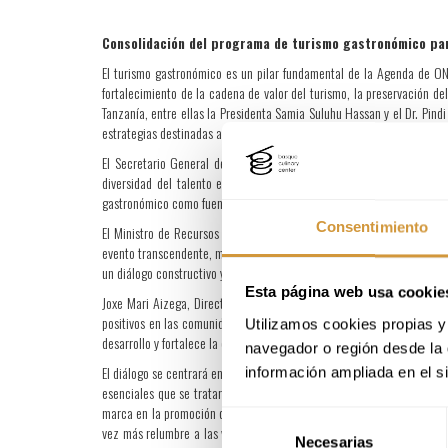
Consolidación del programa de turismo gastronómico pa
El turismo gastronómico es un pilar fundamental de la Agenda de ONU
fortalecimiento de la cadena de valor del turismo, la preservación 
Tanzanía, entre ellas la Presidenta Samia Suluhu Hassan y el Dr. Pindi
estrategias destinadas a mejorar la competitividad turística de África 
El Secretario General de ONU Turismo, Zurab Pololikashvili, ha dec
diversidad del talento en el continente. Estamos impacientes por vol
gastronómico como fuente de crecimiento y oportunidades de desarroll
Consentimiento
El Ministro de Recursos Naturales y Turismo de Tanzania, el Embajad
evento transcendente, muestra de nuestra rica herencia culinaria y de
un diálogo constructivo y exploren el potencial de la gastronomía com
Esta página web usa cookie
Joxe Mari Aizega, Director General del Basque Culinary Center, afirm
positivos en las comunidades locales y el medio ambiente. La innovaci
Utilizamos cookies propias y 
desarrollo y fortalece la cohesión regional”.
navegador o región desde la 
El diálogo se centrará en el fortalecimiento de la cadena de valor del 
información ampliada en el s
esenciales que se tratarán cabe mencionar el vínculo entre el turis
marca en la promoción de la gastronomía africana y el posicionamiento
Selección
vez más relumbre a las vivencias de los visitantes. Asimismo, en el for
Necesarias
de