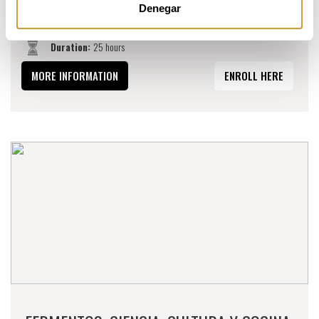
Period:
16 - 20 de noviembre 2026
Denegar
Timetable:
15:00 - 20:00h
Duration:
25 hours
MORE INFORMATION
ENROLL HERE