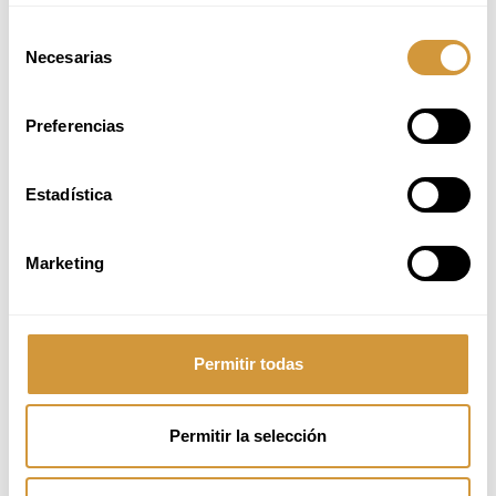
Duration:
10 hours
Selección
Necesarias
de
MORE INFORMATION
ENROLL HERE
consentimiento
Preferencias
Estadística
Marketing
Permitir todas
Permitir la selección
INNOVACIÓN EN COCINA APLICADA