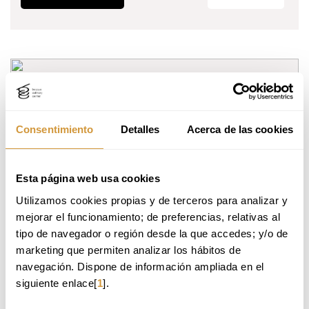
Consentimiento
Detalles
Acerca de las cookies
Esta página web usa cookies
Utilizamos cookies propias y de terceros para analizar y 
mejorar el funcionamiento; de preferencias, relativas al 
ZERO WASTE EN LA INDUSTRIA
tipo de navegador o región desde la que accedes; y/o de 
ALIMENTARIA
marketing que permiten analizar los hábitos de 
navegación. Dispone de información ampliada en el 
Period:
2 - 3 de noviembre 2026
siguiente enlace[
1
].
Timetable:
09:00 - 14:00h