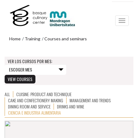
Skip
Skip
to
to
main
navigation
content
menu
Home
Training
Courses and seminars
COURSES AND SEMINARS FOR
GASTRONOMY PROFESSIONALS.
Skip
to
VER LOS CURSOS POR MES:
navigation
menu
ALL
CUISINE: PRODUCT AND TECHNIQUE
CAKE AND CONFECTIONERY MAKING
MANAGEMENT AND TRENDS
DINING ROOM AND SERVICE
DRINKS AND WINE
CIENCIA E INDUSTRIA ALIMENTARIA