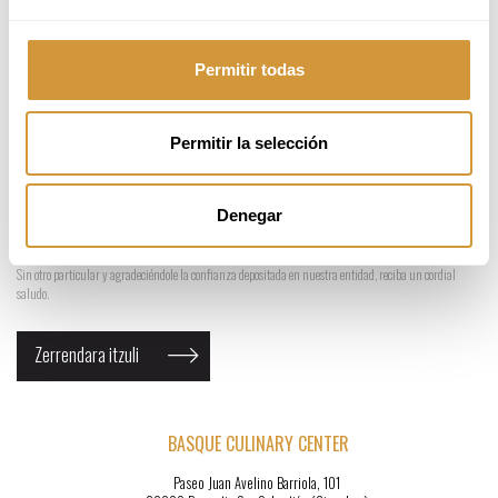
Estos datos serán utilizados con la finalidad de elaborar su perfil profesional y serán conservados
indefinidamente en el referido fichero para hacerle participar en los procesos de selección de personal
realizados por BCCF sin perjuicio de sus derechos de acceso, rectificación, cancelación y oposición que
Permitir todas
podrá ejercitar en todo momento en la siguiente dirección: Pº Juan Avelino Barriola, 101, (20009),
Donostia San Sebastián Gipuzkoa.
Ud. consiente expresamente que sus datos identificativos y profesionales puedan ser cedidos a aquellas
entidades públicas o privadas que soliciten a BCCF su perfil profesional, con la intención de realizar su
Permitir la selección
contratación.
Si no estuviera conforme con alguno de los puntos señalados anteriormente, le rogamos nos lo
comunique en el plazo de treinta días desde la fecha de envío. De otro modo, entenderemos que muestra
Denegar
su conformidad al respecto. Asimismo, en el supuesto de producirse alguna modificación en sus datos,
le rogamos nos lo comunique debidamente en la dirección indicada.
Sin otro particular y agradeciéndole la confianza depositada en nuestra entidad, reciba un cordial
saludo.
Zerrendara itzuli
BASQUE CULINARY CENTER
Paseo Juan Avelino Barriola, 101