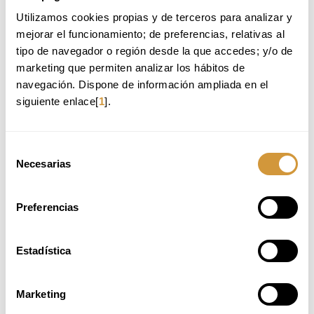
Utilizamos cookies propias y de terceros para analizar y 
mejorar el funcionamiento; de preferencias, relativas al 
tipo de navegador o región desde la que accedes; y/o de 
Curriculuma
marketing que permiten analizar los hábitos de 
navegación. Dispone de información ampliada en el 
siguiente enlace[
1
].
Fitxategien izenetan, azentu gabeko letrak, zenbakiak, espazioak eta gidoiak (_-) besterik
ez dira onartzen.
Selección
pdf, doc, zip, rar motako fitxategiak soilik daude baimenduta.
Necesarias
de
consentimiento
Pribatutasun baldintzak
onartzen ditut.
Preferencias
Estadística
Responder a una oferta laboral supondrá incluir sus datos personales en un fichero automatizado y
manual titularidad de Basque Culinary Center Fundazioa (en adelante, BCCF) con C.I.F. nº G-
20998100, con dirección en Pº Juan Avelino Barriola, 101, (20009), Donostia San Sebastián
Marketing
Gipuzkoa.