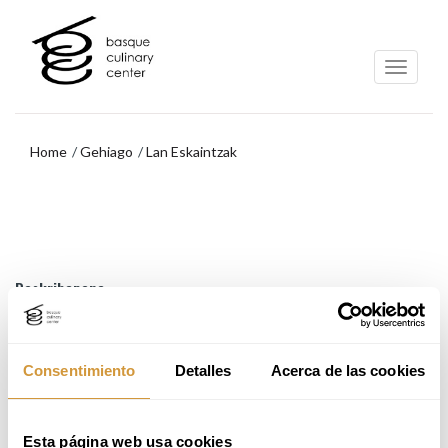
Eduki
Nabigazio-
nagusira
menura
joa
joan
Home
Gehiago
Lan Eskaintzak
Nabigazio-
menura
joan
Deskribapena
Betekizunak
Lan-eskaintzan izena eman nahi baduzu, erantsi zure curriculuma
Consentimiento
Detalles
Acerca de las cookies
(PDF edo Word), non harremanetarako datuak agertu beharko duten.
Esta página web usa cookies