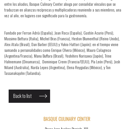
entre los aliados, Basque Culinary Center aboga por consolidar vínculos que se
traduzcan en alianzas recíprocas y multiplicadoras reuniendo a sus miembros, una
vez al año, en lugares con significado para la gastronomía.
Fundado por Ferran Adrià (España), Joan Roca (España), Gastón Acurio (Perú),
Massimo Bottura (Italia), Michel Bras (Francia), Heston Blumenthal (Reino Unido),
Alex Atala (Brasil), Dan Barber (EEUU) y Yukio Hattori (Japón); en el tiempo viene
sumando a personalidades como Enrique Olvera (México), Mauro Colagreco
(Argentina/Francia), Manu Buffara (Brasil), Yoshihiro Narisawa (Japón), Trine
Hahnemann (Dinamarca), Dominique Crenn (Francia/EEUU), Pía León (Perú), Josh
Niland (Australia), Narda Lepes (Argentina), Elena Reygadas (México), y Ton
Tassanakajohn (Tailandia).
Back to list
BASQUE CULINARY CENTER