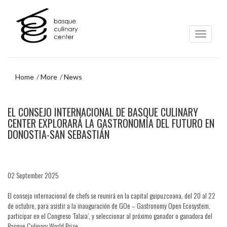
Skip
Skip
to
to
main
navigation
content
menu
Home
More
News
Skip
EL CONSEJO INTERNACIONAL DE BASQUE CULINARY
to
navigation
CENTER EXPLORARÁ LA GASTRONOMÍA DEL FUTURO EN
menu
DONOSTIA-SAN SEBASTIÁN
02 September 2025
El consejo internacional de chefs se reunirá en la capital guipuzcoana, del 20 al 22
de octubre, para asistir a la inauguración de GOe – Gastronomy Open Ecosystem,
participar en el Congreso ‘Talaia’, y seleccionar al próximo ganador o ganadora del
Basque Culinary World Prize.