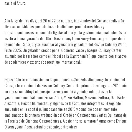
hacia el futuro.
A lo largo de tres días, del 20 al 22 de octubre, integrantes del Consejo realizarán
diversas actividades que entrelazan tradiciones, productores, ideas y
transformaciones estrechamente ligadas al mar y a la gastronomía local, además de
asistir a la inauguración de GOe - Gastronomy Open Ecosystem, ser partícipes de la
reunión del Consejo, y seleccionar al ganador o ganadora del Basque Culinary World
Prize 2025. Un galardón creado por el Gobierno Vasco y Basque Culinary Center
asumido por los medios como el “Nobel de la Gastronomía”, que cuenta con el apoyo
de académicos y expertos de prestigio internacional.
Esta será la tercera ocasión en la que Donostia–San Sebastián acoge la reunión del
Consejo Internacional de Basque Culinary Center. La primera tuvo lugar en 2010, año
en que se constituyó el consejo asesor, y reunió a grandes referentes de la
gastronomía mundial como Ferran Adrià, Yukio Hattori, Massimo Bottura, Dan Barber,
Alex Atala, Heston Blumenthal, y algunos de los actuales integrantes. El segundo
encuentro en la capital guipuzcoana fue en 2015 y coincidió con un momento
emblemático: la primera graduación del Grado en Gastronomía y Artes Culinarias de
la Facultad de Ciencias Gastronómicas. A este hito se sumaron figuras como Enrique
Olvera y Joan Roca, actual presidente, entre otros.