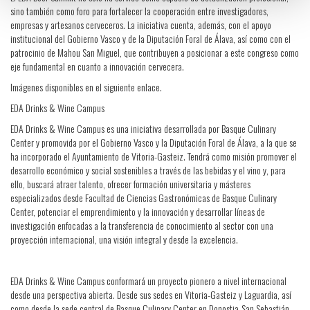
sino también como foro para fortalecer la cooperación entre investigadores,
empresas y artesanos cerveceros. La iniciativa cuenta, además, con el apoyo
institucional del Gobierno Vasco y de la Diputación Foral de Álava, así como con el
patrocinio de Mahou San Miguel, que contribuyen a posicionar a este congreso como
eje fundamental en cuanto a innovación cervecera.
Imágenes disponibles en el siguiente enlace.
EDA Drinks & Wine Campus
EDA Drinks & Wine Campus es una iniciativa desarrollada por Basque Culinary
Center y promovida por el Gobierno Vasco y la Diputación Foral de Álava, a la que se
ha incorporado el Ayuntamiento de Vitoria-Gasteiz. Tendrá como misión promover el
desarrollo económico y social sostenibles a través de las bebidas y el vino y, para
ello, buscará atraer talento, ofrecer formación universitaria y másteres
especializados desde Facultad de Ciencias Gastronómicas de Basque Culinary
Center, potenciar el emprendimiento y la innovación y desarrollar líneas de
investigación enfocadas a la transferencia de conocimiento al sector con una
proyección internacional, una visión integral y desde la excelencia.
EDA Drinks & Wine Campus conformará un proyecto pionero a nivel internacional
desde una perspectiva abierta. Desde sus sedes en Vitoria-Gasteiz y Laguardia, así
como desde la sede central de Basque Culinary Center en Donostia-San Sebastián,