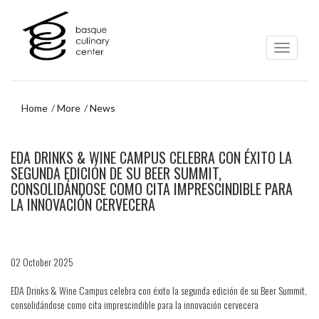
Skip
Skip
to
to
main
navigation
content
menu
Home
More
News
Skip
EDA DRINKS & WINE CAMPUS CELEBRA CON ÉXITO LA
to
navigation
SEGUNDA EDICIÓN DE SU BEER SUMMIT,
menu
CONSOLIDÁNDOSE COMO CITA IMPRESCINDIBLE PARA
LA INNOVACIÓN CERVECERA
02 October 2025
EDA Drinks & Wine Campus celebra con éxito la segunda edición de su Beer Summit,
consolidándose como cita imprescindible para la innovación cervecera