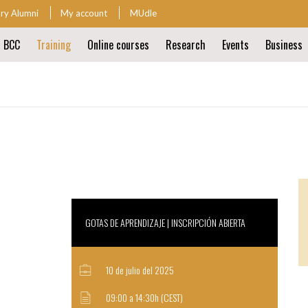
ary Alumni
My account
MUdle
t BCC
Training
Online courses
Research
Events
Business
ion
ion
GOTAS DE APRENDIZAJE | INSCRIPCIÓN ABIERTA
10 de julio del 2025
09:00 a 14:30h (CEST)