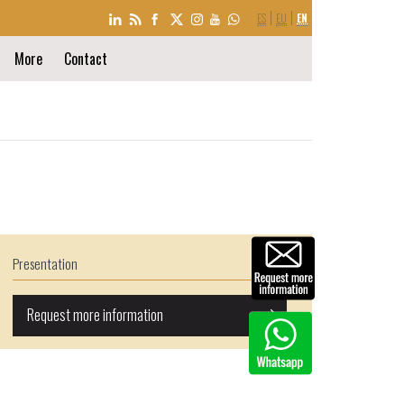
LANGUAGE
ES
EU
EN
SELECTION
More
Contact
Presentation
Request more information