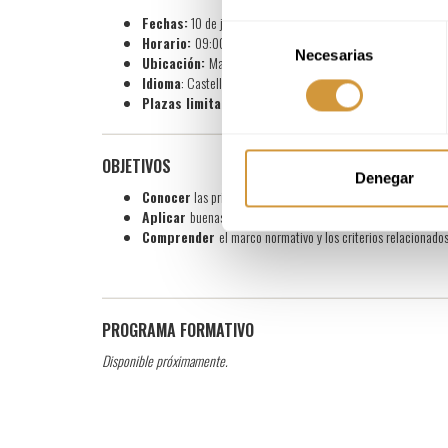
Fechas:
10 de julio de 2025, lunes
Selección
Horario:
09:00 a 14:30h (cest)
Necesarias
de
Ubicación:
Mas Rabell, Sant Martí Sarroca (Barcelona)
consentimiento
Idioma
: Castellano
Plazas limitadas
OBJETIVOS
Denegar
Conocer
las principales prácticas que atienden a los precepto
Aplicar
buenas prácticas y tecnologías sostenibles para optim
Comprender
el marco normativo y los criterios relacionados
PROGRAMA FORMATIVO
​​Disponible próximamente.