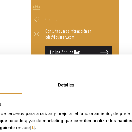
-
Gratuito
Consultas y más información en
eda@bculinary.com
Online Application
Detalles
inks & Wine Campus. En esta ocasión abordaremos la viticultura regenerativa, y
buscan adquirir un aprendizaje integral sobre la sostenibilidad y eficiencia de sus
ra llevar a cabo prácticas con este tipo de agricultura como pilar principal.
s
de terceros para analizar y mejorar el funcionamiento; de preferen
que accedes; y/o de marketing que permiten analizar los hábito
iguiente enlace[
1
].