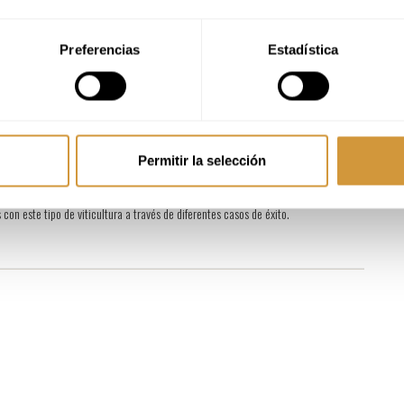
Preferencias
Estadística
Permitir la selección
s de la viticultura regenerativa.
izar los procesos vitivinícolas con especial énfasis en la viña.
 con este tipo de viticultura a través de diferentes casos de éxito.