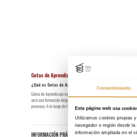
Gotas de Aprendizaje: Viticultura regenerativa
¿Qué es Gotas de Aprendizaje?
Consentimiento
Gotas de Aprendizaje es un encuentro formativo impulsado por EDA Dr
será una formación dirigida a profesionales del sector vitivinícola que 
procesos. A lo largo de la sesión se abordarán estrategias prácticas pa
Esta página web usa cookie
Utilizamos cookies propias y 
navegador o región desde la 
información ampliada en el s
INFORMACIÓN PRÁCTICA