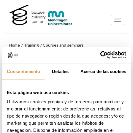
Skip
Skip
to
to
main
navigation
content
menu
Home
Training
Courses and seminars
Skip
PRESENTATION
to
navigation
Consentimiento
Detalles
Acerca de las cookies
menu
CURSO INTENSIVO | INSCRIPCIÓN ABIERTA
Esta página web usa cookies
Utilizamos cookies propias y de terceros para analizar y 
mejorar el funcionamiento; de preferencias, relativas al 
From 09:00h to 14:00h
tipo de navegador o región desde la que accedes; y/o de 
marketing que permiten analizar los hábitos de 
Online Application
navegación. Dispone de información ampliada en el 