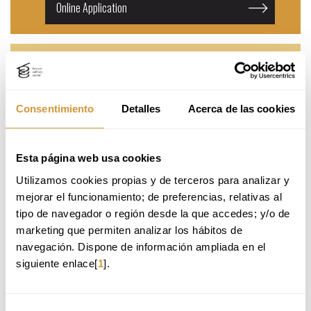
Online Application
Gotas de Aprendizaje: Viticultura regenerativa
Consentimiento
Detalles
Acerca de las cookies
¿Qué es Gotas de Aprendizaje?
Gotas de Aprendizaje es un encuentro formativo impulsado por EDA Drinks & Wine
Esta página web usa cookies
Campus. En esta ocasión abordaremos la viticultura regenerativa, y será una
formación dirigida a profesionales del sector vitivinícola que buscan adquirir un
Utilizamos cookies propias y de terceros para analizar y 
aprendizaje integral sobre la sostenibilidad y eficiencia de sus procesos. A lo largo
mejorar el funcionamiento; de preferencias, relativas al 
de la sesión se abordarán estrategias prácticas para llevar a cabo prácticas con este
tipo de navegador o región desde la que accedes; y/o de 
tipo de agricultura como pilar principal.
marketing que permiten analizar los hábitos de 
navegación. Dispone de información ampliada en el 
siguiente enlace[
1
].
INFORMACIÓN PRÁCTICA
Fechas:
10 de julio de 2025, lunes