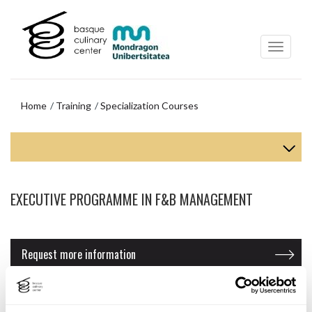
Skip
Skip
to
to
main
navigation
content
menu
Home
Training
Specialization Courses
Skip
to
navigation
menu
EXECUTIVE PROGRAMME IN F&B MANAGEMENT
Request more information