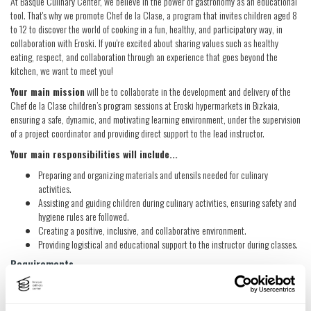
At Basque Culinary Center, we believe in the power of gastronomy as an educational
tool. That's why we promote Chef de la Clase, a program that invites children aged 8
to 12 to discover the world of cooking in a fun, healthy, and participatory way, in
collaboration with Eroski. If you're excited about sharing values such as healthy
eating, respect, and collaboration through an experience that goes beyond the
kitchen, we want to meet you!
Your main mission
will be to collaborate in the development and delivery of the
Chef de la Clase children’s program sessions at Eroski hypermarkets in Bizkaia,
ensuring a safe, dynamic, and motivating learning environment, under the supervision
of a project coordinator and providing direct support to the lead instructor.
Your main responsibilities will include...
Preparing and organizing materials and utensils needed for culinary
activities.
Assisting and guiding children during culinary activities, ensuring safety and
hygiene rules are followed.
Creating a positive, inclusive, and collaborative environment.
Providing logistical and educational support to the instructor during classes.
Requirements
Do you identify with the following charateristics?
You have a Vocational Training qualification (Intermediate or Higher Level) in