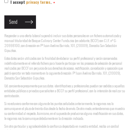
I accept
privacy terms
.
Responder a una oferta laboral supondrá incluir sus datos personales en un fichero automatizado y
manual titularidad de Basque Culinary Center Fundazioa (en adelante, BCCF) con C.I.F. nº G-
20998100, con dirección en Pº Juan Avelino Barriola, 101, (20009), Donostia San Sebastián
Gipuzkoa.
Estos datos serán utilizados con la finalidad de elaborar su perfil profesional y serán conservados
indefinidamente en el referido fichero para hacerle participar en los procesos de selección de personal
realizados por BCCF sin perjuicio de sus derechos de acceso, rectificación, cancelación y oposición que
podrá ejercitar en todo momento en la siguiente dirección: Pº Juan Avelino Barriola, 101, (20009),
Donostia San Sebastián Gipuzkoa.
Ud. consiente expresamente que sus datos identificativos y profesionales puedan ser cedidos a aquellas
entidades públicas o privadas que soliciten a BCCF su perfil profesional, con la intención de realizar su
contratación.
Si no estuviera conforme con alguno de los puntos señalados anteriormente, le rogamos nos lo
comunique en el plazo de treinta días desde la fecha de envío. De otro modo, entenderemos que muestra
su conformidad al respecto. Asimismo, en el supuesto de producirse alguna modificación en sus datos,
le rogamos nos lo comunique debidamente en la dirección indicada.
Sin otro particular y agradeciéndole la confianza depositada en nuestra entidad, reciba un cordial