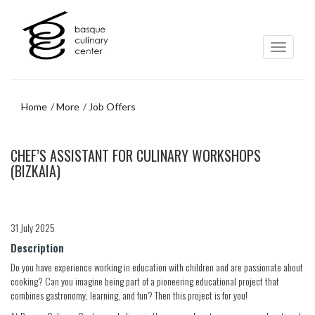
Skip
Skip
to
to
main
navigation
content
menu
Home
More
Job Offers
Skip
CHEF’S ASSISTANT FOR CULINARY WORKSHOPS
to
navigation
(BIZKAIA)
menu
31 July 2025
Description
Do you have experience working in education with children and are passionate about
cooking? Can you imagine being part of a pioneering educational project that
combines gastronomy, learning, and fun? Then this project is for you!