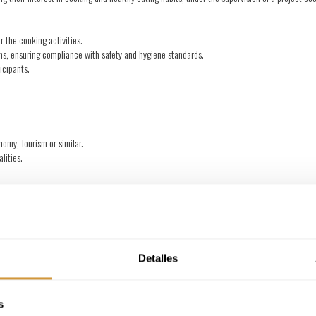
r the cooking activities.
ons, ensuring compliance with safety and hygiene standards.
ticipants.
s?
nomy, Tourism or similar.
ealities.
o work in a team.
 than 33%.
Detalles
a lot of passion for gastronomy.
025.
s
vironment. We care and care about the people in our team.