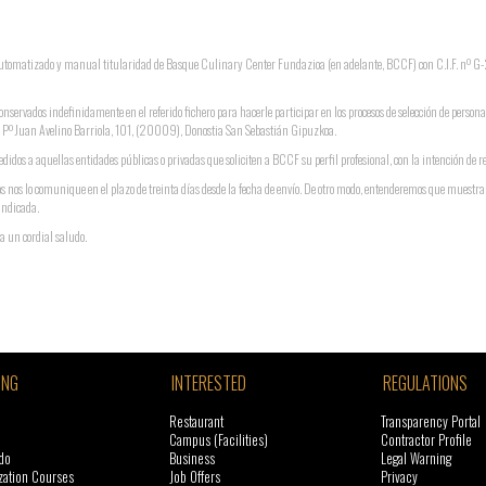
o automatizado y manual titularidad de Basque Culinary Center Fundazioa (en adelante, BCCF) con C.I.F. nº
conservados indefinidamente en el referido fichero para hacerle participar en los procesos de selección de persona
ón: Pº Juan Avelino Barriola, 101, (20009), Donostia San Sebastián Gipuzkoa.
didos a aquellas entidades públicas o privadas que soliciten a BCCF su perfil profesional, con la intención de r
s nos lo comunique en el plazo de treinta días desde la fecha de envío. De otro modo, entenderemos que muestr
indicada.
a un cordial saludo.
ING
INTERESTED
REGULATIONS
Restaurant
Transparency Portal
Campus (Facilities)
Contractor Profile
do
Business
Legal Warning
zation Courses
Job Offers
Privacy