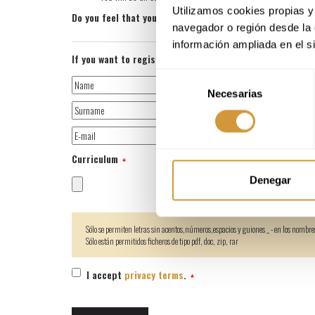
Utilizamos cookies propias y 
Do you feel that you fit in our team? don't hesitate to se
navegador o región desde la 
información ampliada en el s
If you want to register for the job offer, please attach 
Selección
Necesarias
de
consentimiento
Curriculum
Denegar
Sólo se permiten letras sin acentos,números,espacios y guiones _ - en los nombres 
Sólo están permitidos ficheros de tipo pdf, doc, zip, rar
I accept
privacy terms
.