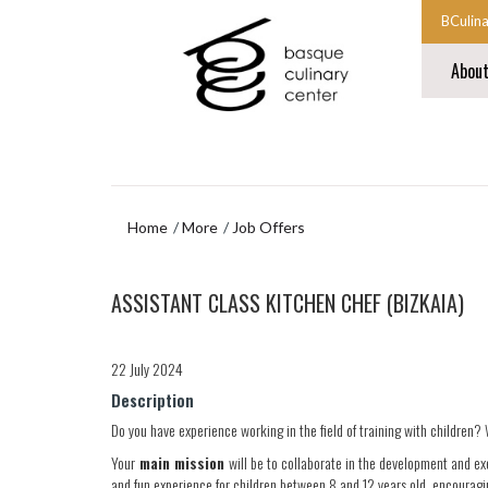
Skip
Skip
BCulin
to
to
Start
main
navigation
Abou
content
menu
main
navigat
End
main
navigat
Home
More
Job Offers
Skip
ASSISTANT CLASS KITCHEN CHEF (BIZKAIA)
to
navigation
menu
22 July 2024
Description
Do you have experience working in the field of training with children? 
Your
main mission
will be to collaborate in the development and exe
and fun experience for children between 8 and 12 years old, encouragin