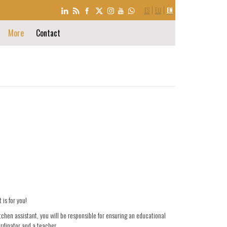
LANGUAGE
ES
EU
EN
SELECTION
More
Contact
t is for you!
tchen assistant, you will be responsible for ensuring an educational
oordinator and a teacher.