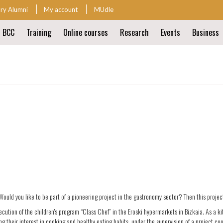
ary Alumni
My account
MUdle
t BCC
Training
Online courses
Research
Events
Business
ion
ion
Would you like to be part of a pioneering project in the gastronomy sector? Then this projec
cution of the children's program “Class Chef” in the Eroski hypermarkets in Bizkaia. As a ki
g their interest in cooking and healthy eating habits, under the supervision of a project c