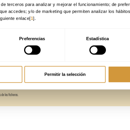
de terceros para analizar y mejorar el funcionamiento; de preferen
nd us your application!
que accedes; y/o de marketing que permiten analizar los hábito
iguiente enlace[
1
].
your CV (PDF or Word), which should include your contact information so th
Preferencias
Estadística
Permitir la selección
de los ficheros.