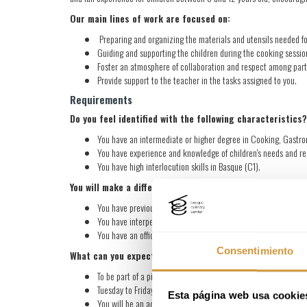
Our main lines of work are focused on:
Preparing and organizing the materials and utensils needed fo
Guiding and supporting the children during the cooking sessi
Foster an atmosphere of collaboration and respect among par
Provide support to the teacher in the tasks assigned to you.
Requirements
Do you feel identified with the following characteristic
You have an intermediate or higher degree in Cooking, Gastro
You have experience and knowledge of children's needs and r
You have high interlocution skills in Basque (C1).
You will make a difference if:
You have previously worked in the education sector.
You have interpersonal communication skills and the ability t
You have an official disability certificate equal to or higher
Consentimiento
What can you expect from Basque Culinary Center?
To be part of a pioneering project in continuous growth with 
Tuesday to Friday mornings from October 2024 to January 2
Esta página web usa cookie
You will be an active part in maintaining a good working en