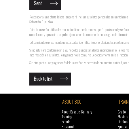
Responder a una oferta laboral supondrá incluir sus datos personales en un ficher
Sebastián Gipuzkoa.
Estos datos serán utilizados con la finalidad de elaborar su perfil profesional y serán 
cancelación y oposición que podrá ejercitar en todo momento en la siguiente direcci
Ud. consiente expresamente que sus datos identificativos y profesionales puedan ser ce
Si no estuviera conforme con alguno de los puntos señalados anteriormente, le rogamo
modificación en sus datos, le rogamos nos lo comunique debidamente en la dirección 
Sin otro particular y agradeciéndole la confianza depositada en nuestra entidad, recib
Back to list
ABOUT BCC
TRAIN
About Basque Culinary
Grado
Training
Masters
Events
Doctora
Research
Speciali