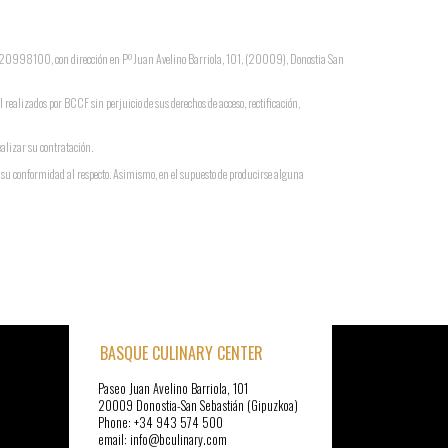
 G-20998100, con dirección en Pº Juan Avelino Barriola, 101, (20009), Donostia San
l realizados por BCCF sin perjuicio de sus derechos de acceso, rectificación,
ealizar su contratación.
a su conformidad al respecto. Asimismo, en el supuesto de producirse alguna
BASQUE CULINARY CENTER
Paseo Juan Avelino Barriola, 101
20009 Donostia-San Sebastián (Gipuzkoa)
Phone: +34 943 574 500
email: info@bculinary.com