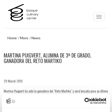
Skip
Skip
to
to
main
navigation
content
menu
Home
More
News
Skip
MARTINA PUIGVERT, ALUMNA DE 3º DE GRADO,
to
navigation
GANADORA DEL RETO MARTIKO
menu
29 March 2015
Martina Puigvert ha sido la ganadora del “Reto Martiko” y será becada para su último
curso escolar con 4.360 €. El premio lo entregaron Joseba Martikorena y Maite
Bazán.
Martiko, empresa patrona de BCC, ha lanzado un concurso para los alumnos de 3º