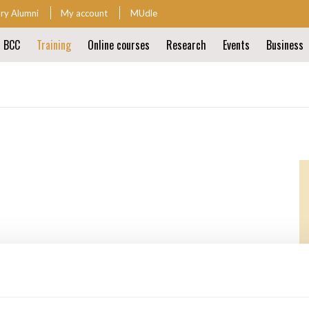
ary Alumni
My account
MUdle
t BCC
Training
Online courses
Research
Events
Business
ion
ion