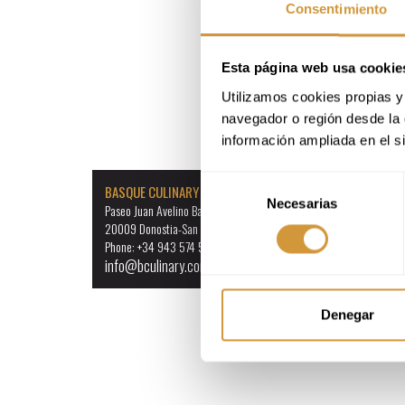
Consentimiento
Esta página web usa cookie
Utilizamos cookies propias y 
navegador o región desde la 
información ampliada en el s
Selección
BASQUE CULINARY CENTER
Necesarias
de
Paseo Juan Avelino Barriola, 101
consentimiento
20009 Donostia-San Sebastián (Gipuzkoa)
Phone: +34 943 574 500
info@bculinary.com
Denegar