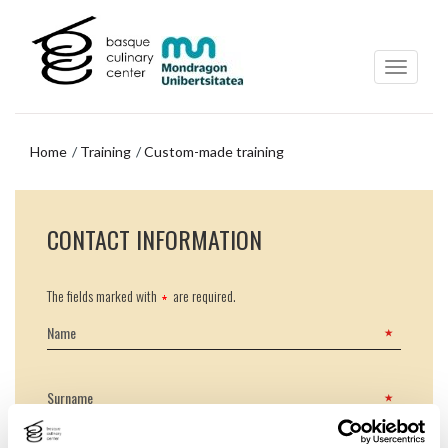
Skip
Skip
to
to
main
navigation
content
menu
Home
Training
Custom-made training
Skip
to
CONTACT INFORMATION
navigation
menu
The fields marked with
are required.