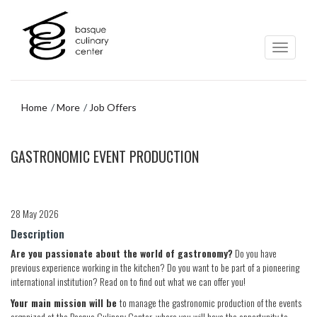
Skip
Skip
to
to
main
navigation
content
menu
Home
More
Job Offers
Skip
GASTRONOMIC EVENT PRODUCTION
to
navigation
menu
28 May 2026
Description
Are you passionate about the world of gastronomy?
Do you have
previous experience working in the kitchen? Do you want to be part of a pioneering
international institution? Read on to find out what we can offer you!
Your main mission will be
to manage the gastronomic production of the events
organized at the Basque Culinary Center, where you will have the opportunity to