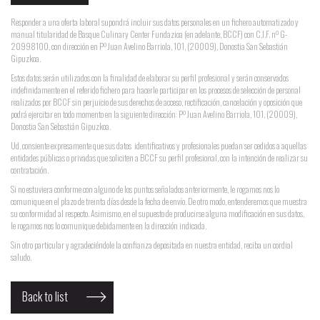
Responder a una oferta laboral supondrá incluir sus datos personales en un fichero automatizado y
manual titularidad de Basque Culinary Center Fundazioa (en adelante, BCCF) con C.I.F. nº G-
20998100, con dirección en Pº Juan Avelino Barriola, 101, (20009), Donostia San Sebastián
Gipuzkoa.
Estos datos serán utilizados con la finalidad de elaborar su perfil profesional y serán conservados
indefinidamente en el referido fichero para hacerle participar en los procesos de selección de personal
realizados por BCCF sin perjuicio de sus derechos de acceso, rectificación, cancelación y oposición que
podrá ejercitar en todo momento en la siguiente dirección: Pº Juan Avelino Barriola, 101, (20009),
Donostia San Sebastián Gipuzkoa.
Ud. consiente expresamente que sus datos identificativos y profesionales puedan ser cedidos a aquellas
entidades públicas o privadas que soliciten a BCCF su perfil profesional, con la intención de realizar su
contratación.
Si no estuviera conforme con alguno de los puntos señalados anteriormente, le rogamos nos lo
comunique en el plazo de treinta días desde la fecha de envío. De otro modo, entenderemos que muestra
su conformidad al respecto. Asimismo, en el supuesto de producirse alguna modificación en sus datos,
le rogamos nos lo comunique debidamente en la dirección indicada.
Sin otro particular y agradeciéndole la confianza depositada en nuestra entidad, reciba un cordial
saludo.
Back to list