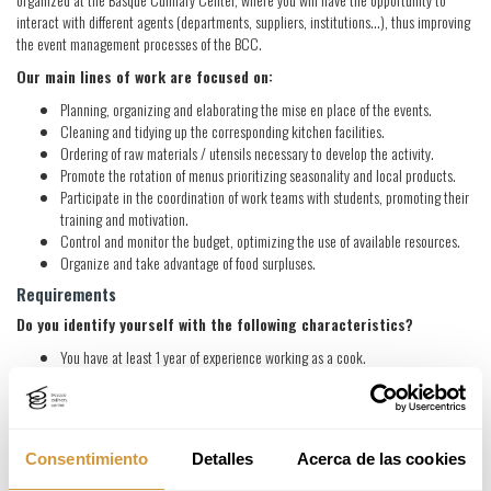
interact with different agents (departments, suppliers, institutions...), thus improving
the event management processes of the BCC.
Our main lines of work are focused on:
Planning, organizing and elaborating the mise en place of the events.
Cleaning and tidying up the corresponding kitchen facilities.
Ordering of raw materials / utensils necessary to develop the activity.
Promote the rotation of menus prioritizing seasonality and local products.
Participate in the coordination of work teams with students, promoting their
training and motivation.
Control and monitor the budget, optimizing the use of available resources.
Organize and take advantage of food surpluses.
Requirements
Do you identify yourself with the following characteristics?
You have at least 1 year of experience working as a cook.
You have completed a Higher Technical Certificate in Kitchen Management,
Gastronomy or equivalent training in the culinary field.
You stand out for your communication skills, your ability to plan and
organize, as well as your autonomy at work.
Consentimiento
Detalles
Acerca de las cookies
You are motivated by collaborative work and enjoy being part of a team.