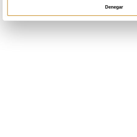
email: info@bculinary.com
Denegar
Desarrollado por:
:
GureMedia