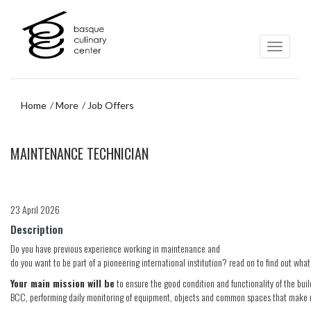
Skip
Skip
to
to
main
navigation
content
menu
Home
More
Job Offers
Skip
MAINTENANCE TECHNICIAN
to
navigation
menu
23 April 2026
Description
Do you have previous experience working in maintenance and
do you want to be part of a pioneering international institution? read on to find out wha
Your main mission will be
to ensure the good condition and functionality of the bui
BCC, performing daily monitoring of equipment, objects and common spaces that make