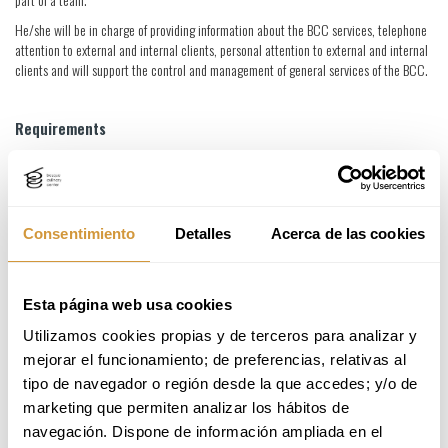
He/she will be in charge of providing information about the BCC services, telephone
attention to external and internal clients, personal attention to external and internal
clients and will support the control and management of general services of the BCC.
Requirements
- Training as a Higher Technician in Administrative Management, Administration and
Finance or similar.
Consentimiento
Detalles
Acerca de las cookies
- Experience in customer service.
- Communication skills, public relations.
- Knowledge in specific programs such as Business Central Dynamics 365, Salto,
Esta página web usa cookies
Excel will be valued.
Utilizamos cookies propias y de terceros para analizar y 
- Flexibility and proactivity.
mejorar el funcionamiento; de preferencias, relativas al 
- Ability to work individually and as part of a team.
tipo de navegador o región desde la que accedes; y/o de 
- Ability to plan, self-manage and react to unforeseen events.
marketing que permiten analizar los hábitos de 
navegación. Dispone de información ampliada en el 
- Languages: Ability to communicate in Basque, Spanish, English.