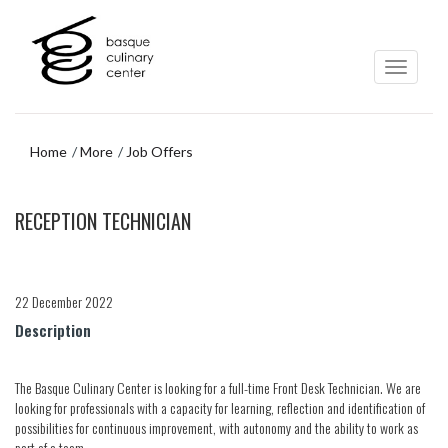
Skip
Skip
to
to
main
navigation
content
menu
Home
More
Job Offers
Skip
RECEPTION TECHNICIAN
to
navigation
menu
22 December 2022
Description
The Basque Culinary Center is looking for a full-time Front Desk Technician. We are
looking for professionals with a capacity for learning, reflection and identification of
possibilities for continuous improvement, with autonomy and the ability to work as
part of a team.