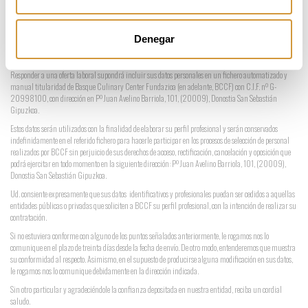
Denegar
Responder a una oferta laboral supondrá incluir sus datos personales en un fichero automatizado y
manual titularidad de Basque Culinary Center Fundazioa (en adelante, BCCF) con C.I.F. nº G-
20998100, con dirección en Pº Juan Avelino Barriola, 101, (20009), Donostia San Sebastián
Gipuzkoa.
Estos datos serán utilizados con la finalidad de elaborar su perfil profesional y serán conservados
indefinidamente en el referido fichero para hacerle participar en los procesos de selección de personal
realizados por BCCF sin perjuicio de sus derechos de acceso, rectificación, cancelación y oposición que
podrá ejercitar en todo momento en la siguiente dirección: Pº Juan Avelino Barriola, 101, (20009),
Donostia San Sebastián Gipuzkoa.
Ud. consiente expresamente que sus datos identificativos y profesionales puedan ser cedidos a aquellas
entidades públicas o privadas que soliciten a BCCF su perfil profesional, con la intención de realizar su
contratación.
Si no estuviera conforme con alguno de los puntos señalados anteriormente, le rogamos nos lo
comunique en el plazo de treinta días desde la fecha de envío. De otro modo, entenderemos que muestra
su conformidad al respecto. Asimismo, en el supuesto de producirse alguna modificación en sus datos,
le rogamos nos lo comunique debidamente en la dirección indicada.
Sin otro particular y agradeciéndole la confianza depositada en nuestra entidad, reciba un cordial
saludo.