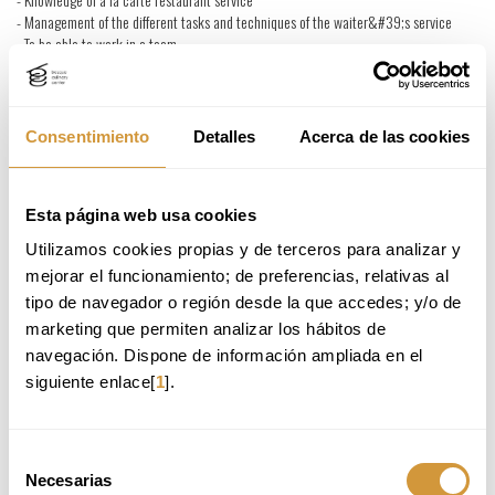
- Management of the different tasks and techniques of the waiter&#39;s service
- To be able to work in a team
Functions
- Preparation and set-up of the restaurant service
- Execution and development of the room service together with students
Consentimiento
Detalles
Acerca de las cookies
and teachers.
- Completion and collection
Requirements
Esta página web usa cookies
● Experience as a bar and dining room waiter/waitress.
● Friendliness and good presence.
Utilizamos cookies propias y de terceros para analizar y 
● Languages; Spanish. Basque and English will be an advantage.
mejorar el funcionamiento; de preferencias, relativas al 
tipo de navegador o región desde la que accedes; y/o de 
marketing que permiten analizar los hábitos de 
If you want to register for the job offer, please attach your CV (PDF
navegación. Dispone de información ampliada en el 
or Word), which should include your contact information so that we
can get in touch with you.
siguiente enlace[
1
].
Selección
Necesarias
de