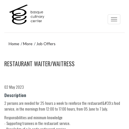
Skip
Skip
to
to
main
navigation
content
menu
Home
More
Job Offers
Skip
RESTAURANT WAITER/WAITRESS
to
navigation
menu
02 May 2023
Description
2 persons are needed for 25 hours a week to reinforce the restaurant&#39;s food
service, in the mornings from 12:00 to 17:00 hours, from 05 June to 7 July.
Responsibilities and minimum knowledge
- Supporting trainees in the restaurant service.
- Knowledge of a la carte restaurant service