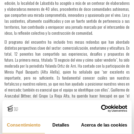
edición, la localidad de Labastida ha acogido a más de un centenar de elaboradores
y elaboradoras menores de 40 años, procedentes de doce comunidades autónomas,
que comparten una mirada comprometida, innovadora y apasionada por el vino. Los y
las asistentes, altamente cualificados y con un fuerte sentido de pertenencia a sus
territorios, han contribuido a enriquecer una jornada marcada por el intercambio de
ideas, la reflexión colectiva y la construcción de comunidad.
El programa del encuentro ha incluido tres mesas redondas que han abordado
distintas perspectivas clave del sector: comercialización, enoturismo y viticultura. En
total, 12 ponentes han compartido sus experiencias, desafíos y propuestas de
futuro. La primera mesa, titulada “El negocio del vino y cómo saber venderlo”, ha sido
moderada por la periodista Yolanda Ortiz de Arri. Ha contado con la participación de
Mireia Pujol Busquets (Alta Alella), quien ha señalado que “ser excelente es
importante, pero no suficiente. Es fundamental conocer cuáles son nuestras
fortalezas y nuestros valores, ya que nos han ayudado a posicionar nuestros vinos en
el mercado; también es esencial que el equipo se identifique con ellos”. Guillermo de
Aranzabal Bittner, del Grupo La Rioja Alta, ha querido hacer hincapié en que “el
volumen también es importante, pero además de toda la cuestión comunicativa otro
de los puntos relevantes es el atender a la distribución, el abrir nuevos canales y
puntos de venta”. Amaia Arguiñano, enóloga en la bodega guipuzcoana K5, ha
comentado que “las redes sociales también son una herramienta muy importante a
tener en cuenta; deben estar cuidadas y debemos ir comunicando al momento ya
Consentimiento
Detalles
Acerca de las cookies
que es un vehículo de comunicación muy relevante”. Manu Michelini, de Dominio del