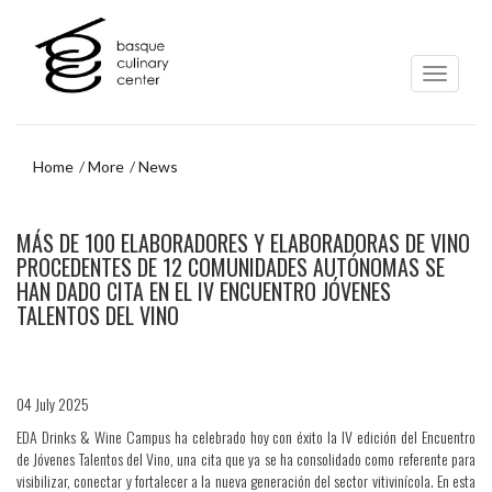
Skip
Skip
to
to
main
navigation
content
menu
Home
More
News
Skip
MÁS DE 100 ELABORADORES Y ELABORADORAS DE VINO
to
navigation
PROCEDENTES DE 12 COMUNIDADES AUTÓNOMAS SE
menu
HAN DADO CITA EN EL IV ENCUENTRO JÓVENES
TALENTOS DEL VINO
04 July 2025
EDA Drinks & Wine Campus ha celebrado hoy con éxito la IV edición del Encuentro
de Jóvenes Talentos del Vino, una cita que ya se ha consolidado como referente para
visibilizar, conectar y fortalecer a la nueva generación del sector vitivinícola. En esta