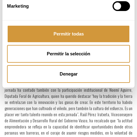
debate: “¿Qué es ser un buen viticultor?”, y ha sido moderada por el prescriptor José
Marketing
Ignacio Junguitu. Gemma Miró (del proyecto Gemma Miró), fue la primera en tomar
la palabra y quiso aportar que ella trabaja “desde el respeto en el viñedo, y eso es lo
que más sentido tiene con respecto a la forma en la que también se elaboran mis
vinos”. Miguel Eguíluz, de Cupani, expuso que “estar en la viña en el día a día es una
de las cuestiones más importantes para poder ser un buen viticultor”. Annabelle
Permitir todas
Borra, de Vinos de Bellite, ha sumado que para ella fue fundamental “la formación, el
poder aprender mano a mano con personas que verdaderamente saben de
viticultura”. Por su parte, Adrián Alonso (El Serbal), ha asegurado que “la tecnología
Permitir la selección
da mucha información, pero hay cuestiones que son impredecibles, como por
ejemplo ciertas cuestiones climatológicas”.
Tras las ponencias, los y las asistentes han podido disfrutar de una degustación de
Denegar
vinos elaborados por los propios jóvenes productores en un ambiente distendido que
ha favorecido la conexión y el diálogo entre generaciones, territorios y proyectos. La
jornada ha contado también con la participación institucional de Noemí Aguirre,
Diputada Foral de Agricultura, quien ha querido destacar “hoy la tradición y la tierra
se entrelazan con la innovación y las ganas de crear. En este territorio ha habido
generaciones que han cultivado el viñedo, pero también la cultura del esfuerzo. Es un
placer ver tanto talento reunido en esta jornada”. Raúl Pérez Iratxeta, Viceconsejero
de Alimentación y Desarrollo Rural del Gobierno Vasco, ha recalcado que “la actitud
emprendedora se refleja en la capacidad de identificar oportunidades donde otras
personas ven barreras, en el coraje de asumir riesgos medidos, en la voluntad de