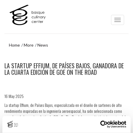
Skip
Skip
to
to
main
navigation
content
menu
Home
More
News
Skip
LA STARTUP EFFIUM, DE PAÍSES BAJOS, GANADORA DE
to
navigation
LA CUARTA EDICIÓN DE GOE ON THE ROAD
menu
16 May 2025
La startup Effium, de Países Bajos, especializada en el diseño de sartenes de alto
rendimiento inspiradas en la ingeniería aeroespacial, ha sido seleccionada como
ganadora de la cuarta edición de GOe On The Road, la competición internacional de
emprendimiento foodtech enmarcada en GOe-Gastronomy Open Ecosystem. Esta
iniciativa itinerante en formato roadshow ha recorrido ciudades como Copenhague,