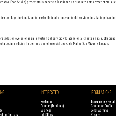
(Creative Food Studio) presentará la ponencia Diseñando un producto como experiencia, que 
 con la profesionalización, sostenibilidad e innovación del servicio de sala, impulsando la
adas en evolucionar en la gestión del servicio y la atención al cliente en sala, ofreciendo
a. Esta décima edición ha contado con el especial apoyo de Mahou San Miguel y Lavazza.
ING
INTERESTED
REGULATIONS
Restaurant
Transparency Portal
Campus (Facilities)
Contractor Profile
do
Business
Legal Warning
zation Courses
Job Offers
Privacy