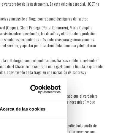
eje vertebrador de la gastronomía. En esta edición especial, HOST ha
encias y mesas de diálogo con reconocidas figuras del sector.
doval (Coque), Chefe Paniego (Portal Echaurren), Marta Campillo
sión sobre la evolución, los desafíos y el futuro de la profesión,
uen siendo las herramientas más poderosas para generar vínculos.
 del servicio, y apostar por la sostenibilidad humana y del entorno
o la metalurgia, compartiendo su filosofía “sostenible -insostenible”
anco de El Chato, se ha centrado en la gastronomía líquida, explorando
ados, convirtiendo cada trago en una narración de sabores y
O), Maria Torre (Grupo Tomé) quienes han afirmado que el verdadero
social, y que “el lujo hoy empieza donde acaba la necesidad”, y que
Acerca de las cookies
mostrado diversas formas de desarrollar la creatividad a partir de
n proceso de elaboración que le permite desarrollar cervezas que