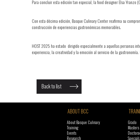
Para concluir esta edición tan especial, la food designer Elsa Yranzo 
Con esta décima edición, Basque Culinary Center reafirma su compromiso
construcción de experiencias gastronómicas memorables.
HOST 2025 ha estado dirigido especialmente a aquellas personas interes
experiencia, la creatividad y la emoción al servicio de la gastronomí
Back to list
ABOUT BCC
TRAIN
About Basque Culinary
Grado
Training
Masters
Events
Doctora
Research
Speciali