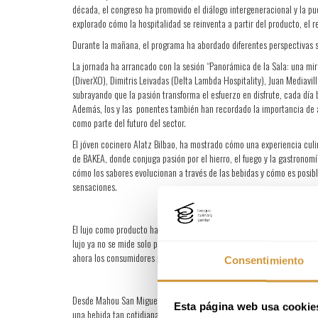
década, el congreso ha promovido el diálogo intergeneracional y la pu
explorado cómo la hospitalidad se reinventa a partir del producto, el rel
Durante la mañana, el programa ha abordado diferentes perspectivas sob
La jornada ha arrancado con la sesión “Panorámica de la Sala: una mir
(DiverXO), Dimitris Leivadas (Delta Lambda Hospitality), Juan Mediavil
subrayando que la pasión transforma el esfuerzo en disfrute, cada día
Además, los y las ponentes también han recordado la importancia de ant
como parte del futuro del sector.
El jóven cocinero Alatz Bilbao, ha mostrado cómo una experiencia culina
de BAKEA, donde conjuga pasión por el hierro, el fuego y la gastronom
cómo los sabores evolucionan a través de las bebidas y cómo es posibl
sensaciones.
El lujo como producto ha sido otro de los temas tratados por profesio
lujo ya no se mide solo por el precio, sino por la experiencia global y
ahora los consumidores priorizan experiencias cercanas y memorables
Consentimiento
Desde Mahou San Miguel, el gestor de innovación en marketing Antonio 
Esta página web usa cookie
una bebida tan cotidiana como la cerveza. Desde la escucha activa a 