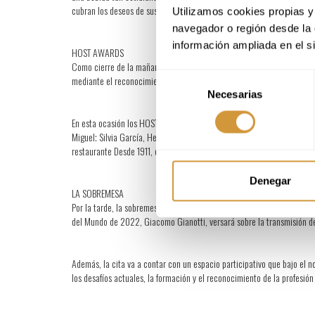
cubran los deseos de sus clientes potenciales.
Utilizamos cookies propias y 
navegador o región desde la 
información ampliada en el s
HOST AWARDS
Como cierre de la mañana, el evento también ha acogido la 4ª edición 
Selección
mediante el reconocimiento a los logros de personas o proyectos inspir
Necesarias
de
consentimiento
En esta ocasión los HOST Awards han reconocido la labor de 5 profes
Miguel; Silvia García, Head Sommelier de Mandarín Oriental, en la ca
restaurante Desde 1911, en DIFUSIÓN EN SALA; y Juan Mediavilla, de U
Denegar
LA SOBREMESA
Por la tarde, la sobremesa va a estar amenizada por el café de Lavazza
del Mundo de 2022, Giacomo Gianotti, versará sobre la transmisión de
Además, la cita va a contar con un espacio participativo que bajo el n
los desafíos actuales, la formación y el reconocimiento de la profesió