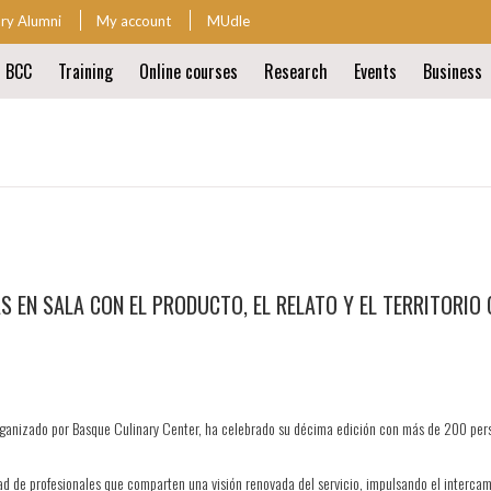
ary Alumni
My account
MUdle
t BCC
Training
Online courses
Research
Events
Business
ion
ion
EN SALA CON EL PRODUCTO, EL RELATO Y EL TERRITORIO C
organizado por Basque Culinary Center, ha celebrado su décima edición con más de 200 per
de profesionales que comparten una visión renovada del servicio, impulsando el intercambio