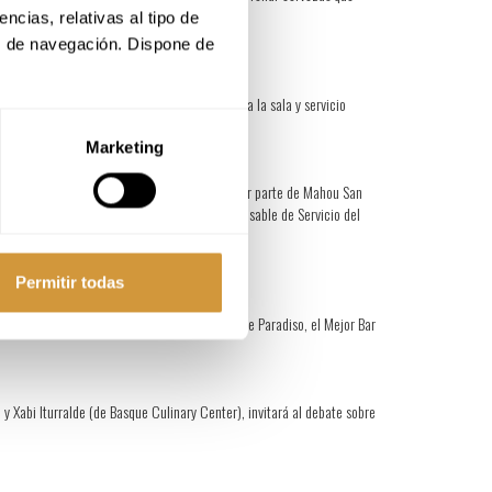
cias, relativas al tipo de 
s de navegación. Dispone de 
e dotar de profesionalidad y competitividad a la sala y servicio
Marketing
en trabajo como PROFESIONAL DE LAS BEBIDAS por parte de Mahou San
ía de SERVICIO EN SALA; Abel Valverde, responsable de Servicio del
ía de TRAYECTORIA PROFESIONAL.
Permitir todas
a desde el origen. Por su parte, el fundador de Paradiso, el Mejor Bar
y Xabi Iturralde (de Basque Culinary Center), invitará al debate sobre