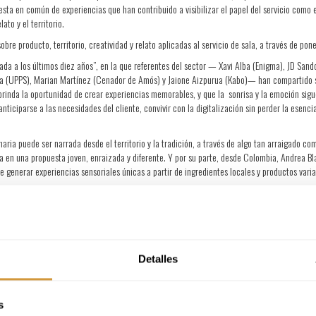
esta en común de experiencias que han contribuido a visibilizar el papel del servicio como 
ato y el territorio.
re producto, territorio, creatividad y relato aplicadas al servicio de sala, a través de pon
ada a los últimos diez años”, en la que referentes del sector — Xavi Alba (Enigma), JD San
la (UPPS), Marian Martínez (Cenador de Amós) y Jaione Aizpurua (Kabo)— han compartido su vi
 brinda la oportunidad de crear experiencias memorables, y que la sonrisa y la emoción sig
iciparse a las necesidades del cliente, convivir con la digitalización sin perder la esencia
ria puede ser narrada desde el territorio y la tradición, a través de algo tan arraigado com
ía en una propuesta joven, enraizada y diferente. Y por su parte, desde Colombia, Andrea Bl
e generar experiencias sensoriales únicas a partir de ingredientes locales y productos vari
nales como Rafa Bellido (UES y FAAS), Yoze Torres (Ron Matusalem), Marta Campillo (DiverX
 la sensibilidad con la que se trata al cliente. Han señalado que ha cambiado la percepción 
.
Detalles
Ortiz de Jaén, la técnico de I+D+i Virginia Ayuso y el Beer Sommelier Gonzalo Jiménez han 
s
los consumidores para comprender sus gustos y preferencias, la casa ha conseguido crear u