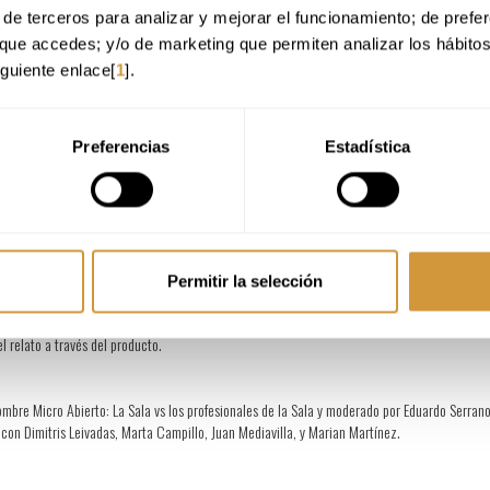
de terceros para analizar y mejorar el funcionamiento; de preferen
que accedes; y/o de marketing que permiten analizar los hábito
iguiente enlace[
1
].
de los HOST Awards: unos premios únicos a nivel nacional creados en 2019 con el objetivo d
adores y/o transformadores en sala, servicio y atención al cliente.
Preferencias
Estadística
ionales del sector: Jeru Gómez, de Gastrotaberna Arrantzale, ha sido premiado por su bu
tegoría de ANFITRIÓN/A DEL AÑO; La Lobita Restaurante, ha sido seleccionado en la categor
PPs, ha recibido el reconocimiento a toda una vida de dedicación a la sala en la categor
Permitir la selección
, con Michelle Pulcher, quien hablará de la sostenibilidad de este producto, que es tendenci
l relato a través del producto.
ombre Micro Abierto: La Sala vs los profesionales de la Sala y moderado por Eduardo Serrano 
n con Dimitris Leivadas, Marta Campillo, Juan Mediavilla, y Marian Martínez.