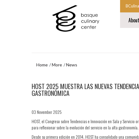
Skip
Skip
BCulin
to
to
Start
main
navigation
Abou
content
menu
main
navigat
End
main
navigat
Home
More
News
Skip
HOST 2025 MUESTRA LAS NUEVAS TENDENCIAS 
to
navigation
GASTRONÓMICA
menu
03 November 2025
HOST, el Congreso sobre Tendencias e Innovación en Sala y Servicio 
para reflexionar sobre la evolución del servicio en la alta gastronomía.
Desde su primera edición en 2014, HOST ha consolidado una comunidad 